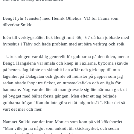
Bengt Fyhr (vänster) med Henrik Othelius, VD för Fauna som
tillverkar Snikki.
Idén till verktygsbältet fick Bengt runt -66, -67 då han jobbade med
hyreshus i Täby och hade problem med att bära verktyg och spik.
– Utrustningen var dålig generellt för gubbarna på den tiden, menar
Bengt. Hängslena var smala och knep in i axlarna, byxorna skavde
på benen. Jag köpte en skinnbit i en affär och gick upp till min
lägenhet på Dalagatan och gjorde ett mönster på papper som jag
sedan nitade ihop: tre fickor, en tumstocksficka och en ögla för
hammare. Nog var det lite att man gruvade sig lite när man gick ut
på bygget med bältet första gången. Men efter ett tag började
gubbarna fråga: ”Kan du inte göra ett åt mig också?”. Efter det så
vart det mer och mer.
Namnet Snikki var det frun Monica som kom på vid köksbordet.
”Man ville ju ha något som anknöt till skickaryrket, och sedan