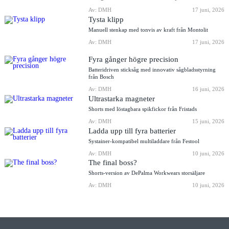
Av: DMH
17 juni, 2026
Tysta klipp
Manuell stenkap med tonvis av kraft från Montolit
Av: DMH
17 juni, 2026
Fyra gånger högre precision
Batteridriven sticksåg med innovativ sågbladsstyrning
från Bosch
Av: DMH
16 juni, 2026
Ultrastarka magneter
Shorts med löstagbara spikfickor från Fristads
Av: DMH
15 juni, 2026
Ladda upp till fyra batterier
Systainer-kompatibel multiladdare från Festool
Av: DMH
10 juni, 2026
The final boss?
Shorts-version av DePalma Workwears storsäljare
Av: DMH
10 juni, 2026