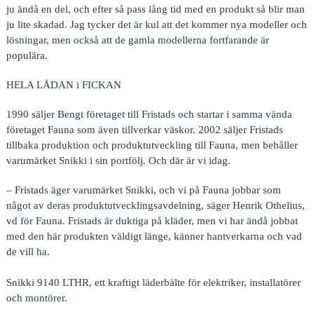
ju ändå en del, och efter så pass lång tid med en produkt så blir man
ju lite skadad. Jag tycker det är kul att det kommer nya modeller och
lösningar, men också att de gamla modellerna fortfarande är
populära.
HELA LÅDAN i FICKAN
1990 säljer Bengt företaget till Fristads och startar i samma vända
företaget Fauna som även tillverkar väskor. 2002 säljer Fristads
tillbaka produktion och produktutveckling till Fauna, men behåller
varumärket Snikki i sin portfölj. Och där är vi idag.
– Fristads äger varumärket Snikki, och vi på Fauna jobbar som
något av deras produktutvecklingsavdelning, säger Henrik Othelius,
vd för Fauna. Fristads är duktiga på kläder, men vi har ändå jobbat
med den här produkten väldigt länge, känner hantverkarna och vad
de vill ha.
Snikki 9140 LTHR, ett kraftigt läderbälte för elektriker, installatörer
och montörer.