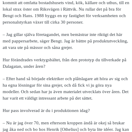
kommit att omfatta bostadshusets vind, kök, källare och uthus, till en
lokal strax öster om Riksvägen i Rättvik. Nu rullar det på bra för
Bengt och Hans. 1988 byggs en ny fastighet för verksamheten och
personalstyrkan växer till cirka 30 personer.
– Jag gillar själva företagandet, men bemästrar inte riktigt det här
med pappersarbete, säger Bengt. Jag är bättre på produktutveckling,
att vara ute på mässor och såna grejer.
Hur förändrades verktygsbältet, från den prototyp du tillverkade på
Dalagatan, under åren?
– Efter hand så började elektriker och plåtslagare att höra av sig och
ha egna lösningar för sina grejer, och då fick vi ju göra nya
modeller. Och sedan har ju även materialet utvecklats över åren. Det
har varit ett väldigt intressant arbete på det sättet.
Hur pass involverad är du i produktionen idag?
– Nu är jag över 70, men eftersom kroppen ändå är okej så brukar
jag åka ned och bo hos Henrik [Othelius] och byta lite idéer. Jag kan