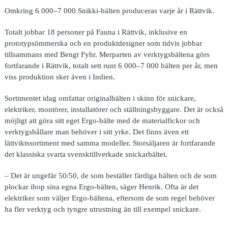
Omkring 6 000–7 000 Snikki-bälten produceras varje år i Rättvik.
Totalt jobbar 18 personer på Fauna i Rättvik, inklusive en
prototypsömmerska och en produktdesigner som tidvis jobbar
tillsammans med Bengt Fyhr. Merparten av verktygsbältena görs
fortfarande i Rättvik, totalt sett runt 6 000–7 000 bälten per år, men
viss produktion sker även i Indien.
Sortimentet idag omfattar originalbälten i skinn för snickare,
elektriker, montörer, installatörer och ställningsbyggare. Det är också
möjligt att göra sitt eget Ergo-bälte med de materialfickor och
verktygshållare man behöver i sitt yrke. Det finns även ett
lättviktssortiment med samma modeller. Storsäljaren är fortfarande
det klassiska svarta svensktillverkade snickarbältet.
– Det är ungefär 50/50, de som beställer färdiga bälten och de som
plockar ihop sina egna Ergo-bälten, säger Henrik. Ofta är det
elektriker som väljer Ergo-bältena, eftersom de som regel behöver
ha fler verktyg och tyngre utrustning än till exempel snickare.