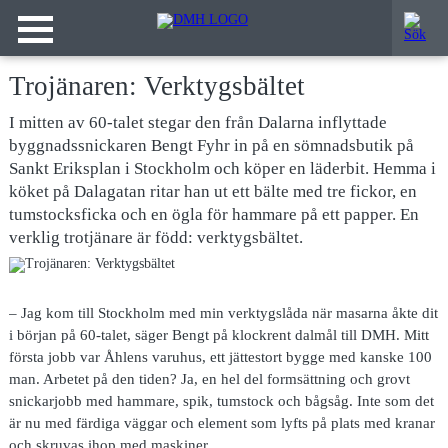
Trojänaren: Verktygsbältet
I mitten av 60-talet stegar den från Dalarna inflyttade
byggnadssnickaren Bengt Fyhr in på en sömnadsbutik på
Sankt Eriksplan i Stockholm och köper en läderbit. Hemma i
köket på Dalagatan ritar han ut ett bälte med tre fickor, en
tumstocksficka och en ögla för hammare på ett papper. En
verklig trotjänare är född: verktygsbältet.
– Jag kom till
Stockholm med min verktygslåda när masarna åkte dit
i början på 60-talet, säger Bengt på klockrent dalmål till DMH. Mitt
första jobb var Åhlens varuhus, ett jättestort bygge med kanske 100
man. Arbetet på den tiden? Ja, en hel del formsättning och grovt
snickarjobb med hammare, spik, tumstock och bågsåg. Inte som det
är nu med färdiga väggar och element som lyfts på plats med kranar
och skruvas ihop med maskiner.