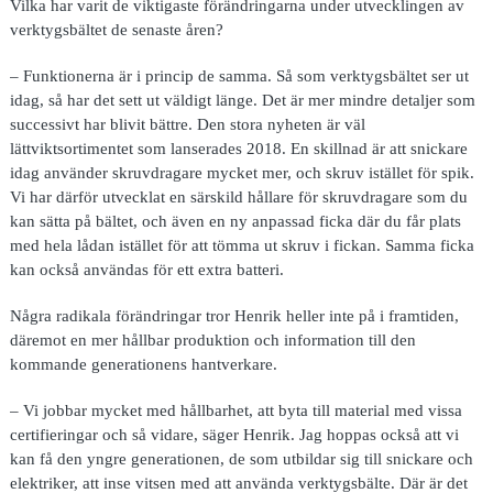
Vilka har varit de viktigaste förändringarna under utvecklingen av
verktygsbältet de senaste åren?
– Funktionerna är i princip de samma. Så som verktygsbältet ser ut
idag, så har det sett ut väldigt länge. Det är mer mindre detaljer som
successivt har blivit bättre. Den stora nyheten är väl
lättviktsortimentet som lanserades 2018. En skillnad är att snickare
idag använder skruvdragare mycket mer, och skruv istället för spik.
Vi har därför utvecklat en särskild hållare för skruvdragare som du
kan sätta på bältet, och även en ny anpassad ficka där du får plats
med hela lådan istället för att tömma ut skruv i fickan. Samma ficka
kan också användas för ett extra batteri.
Några radikala förändringar tror Henrik heller inte på i framtiden,
däremot en mer hållbar produktion och information till den
kommande generationens hantverkare.
– Vi jobbar mycket med hållbarhet, att byta till material med vissa
certifieringar och så vidare, säger Henrik. Jag hoppas också att vi
kan få den yngre generationen, de som utbildar sig till snickare och
elektriker, att inse vitsen med att använda verktygsbälte. Där är det