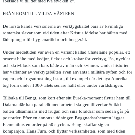
spetsade vi till det med två stycken k”.
FRÅN ROM TILL VILDA VÄSTERN
De första kända versionerna av verktygsbältet bars av kvinnliga
romerska slavar som vid tiden efter Kristus födelse bar bälten med
läderpungar för hygienartiklar och husgeråd.
Under medeltiden var även en variant kallad Chatelaine populär, ett
ornerat bälte med kedjor, fickor och krokar för verktyg, lås, nycklar
och skrivblock som bars både av män och kvinnor. Under historien
har varianter av verktygsbälten även använts i militära syften och för
vapen och krigsutrustning i stort, till exempel när det nya Amerika
tog form under 1800-talets senare hälft eller under världskrigen.
Tillbaka till Bengt, som kort efter sitt Eureka-moment flyttar hem till
Dalarna där han parallellt med arbete i skogen tillverkar Snikki-
bälten tillsammans med frugan och sina föräldrar som sedan går på
postorder. Efter en annons i tidningen Byggnadsarbetaren lägger
Elementhus en order på 50 stycken. Bengt skaffar sig en
kompanjon, Hans Furn, och flyttar verksamheten, som med tiden