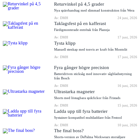
Returvinkel på 4,5 grader
Nya spärrhandtag med slimmad konstruktion från Wera
Av: DMH
24 juni, 2026
Taklagsfest på en kafferast
Färdigmonterade entrétak från Plannja
Av: DMH
17 juni, 2026
Tysta klipp
Manuell stenkap med tonvis av kraft från Montolit
Av: DMH
17 juni, 2026
Fyra gånger högre precision
Batteridriven sticksåg med innovativ sågbladsstyrning
från Bosch
Av: DMH
16 juni, 2026
Ultrastarka magneter
Shorts med löstagbara spikfickor från Fristads
Av: DMH
15 juni, 2026
Ladda upp till fyra batterier
Systainer-kompatibel multiladdare från Festool
Av: DMH
10 juni, 2026
The final boss?
Shorts-version av DePalma Workwears storsäljare