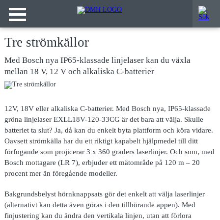
Tre strömkällor
Med Bosch nya IP65-klassade linjelaser kan du växla
mellan 18 V, 12 V och alkaliska C-batterier
12V, 18V eller alkaliska C-batterier. Med Bosch nya, IP65-klassade
gröna linjelaser EXLL18V-120-33CG är det bara att välja. Skulle
batteriet ta slut? Ja, då kan du enkelt byta plattform och köra vidare.
Oavsett strömkälla har du ett riktigt kapabelt hjälpmedel till ditt
förfogande som projicerar 3 x 360 graders laserlinjer. Och som, med
Bosch mottagare (LR 7), erbjuder ett mätområde på 120 m – 20
procent mer än föregående modeller.
Bakgrundsbelyst hörnknappsats gör det enkelt att välja laserlinjer
(alternativt kan detta även göras i den tillhörande appen). Med
finjustering kan du ändra den vertikala linjen, utan att förlora