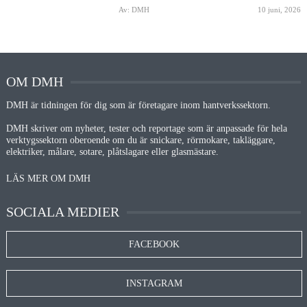
Av: DMH
10 juni, 2026
OM DMH
DMH är tidningen för dig som är företagare inom hantverkssektorn.
DMH skriver om nyheter, tester och reportage som är anpassade för hela
verktygssektorn oberoende om du är snickare, rörmokare, takläggare,
elektriker, målare, sotare, plåtslagare eller glasmästare.
LÄS MER OM DMH
SOCIALA MEDIER
FACEBOOK
INSTAGRAM