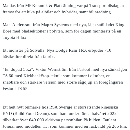
Mattias från MP Keramik & Plattsättning var på Transportbilsdagen
främst för att kika på elbilar och hybrider, samt bilinredning.
Mats Andersson från Mapro Systems med nya, lätta snöbladet King
Bore med bladsektioner i polyten, som för dagen monterats på en
Toyota Hilux.
Ett monster på Solvalla. Nya Dodge Ram TRX erbjuder 710
hästkrafter direkt från fabrik.
”En dopad 55:a”. Viktor Wernström från Festool med nya sänksågen
TS 60 med KickbackStop-teknik som kommer i oktober, en
snabbare och starkare version med större sågdjup än föregångaren
Festool TS 55
Ett helt nytt bilmärke hos RSA Sverige är storsatsande kinesiska
BYD (Build Your Dream), som bara under första halvåret 2022
tillverkat över 640 000 eldrivna personbilar. På bilden: Taulant
Jonuzi med modellen T3, som kommer med en räckvidd på 265 km.