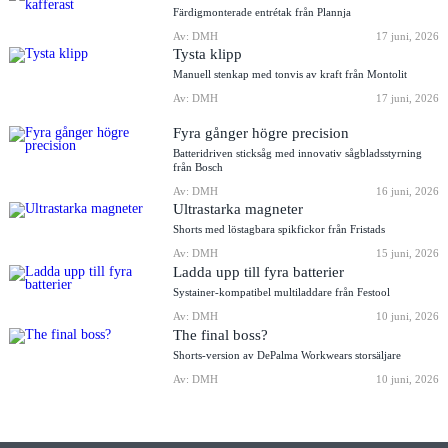
Färdigmonterade entrétak från Plannja
Av: DMH
17 juni, 2026
Tysta klipp
Manuell stenkap med tonvis av kraft från Montolit
Av: DMH
17 juni, 2026
Fyra gånger högre precision
Batteridriven sticksåg med innovativ sågbladsstyrning
från Bosch
Av: DMH
16 juni, 2026
Ultrastarka magneter
Shorts med löstagbara spikfickor från Fristads
Av: DMH
15 juni, 2026
Ladda upp till fyra batterier
Systainer-kompatibel multiladdare från Festool
Av: DMH
10 juni, 2026
The final boss?
Shorts-version av DePalma Workwears storsäljare
Av: DMH
10 juni, 2026