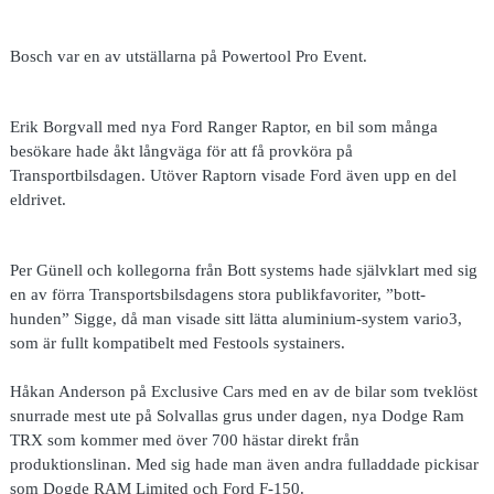
Bosch var en av utställarna på Powertool Pro Event.
Erik Borgvall med nya Ford Ranger Raptor, en bil som många
besökare hade åkt långväga för att få provköra på
Transportbilsdagen. Utöver Raptorn visade Ford även upp en del
eldrivet.
Per Günell och kollegorna från Bott systems hade självklart med sig
en av förra Transportsbilsdagens stora publikfavoriter, ”bott-
hunden” Sigge, då man visade sitt lätta aluminium-system vario3,
som är fullt kompatibelt med Festools systainers.
Håkan Anderson på Exclusive Cars med en av de bilar som tveklöst
snurrade mest ute på Solvallas grus under dagen, nya Dodge Ram
TRX som kommer med över 700 hästar direkt från
produktionslinan. Med sig hade man även andra fulladdade pickisar
som Dogde RAM Limited och Ford F-150.