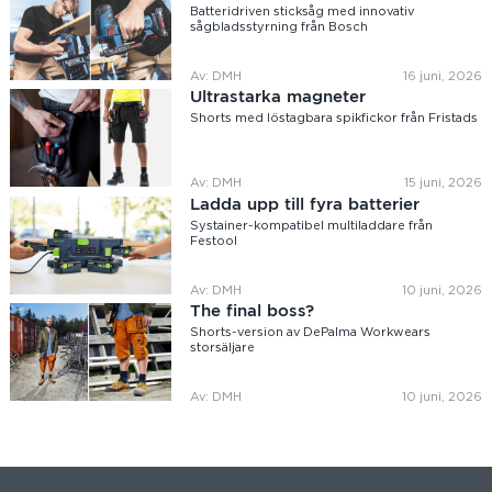
Batteridriven sticksåg med innovativ
sågbladsstyrning från Bosch
Av: DMH
16 juni, 2026
Ultrastarka magneter
Shorts med löstagbara spikfickor från Fristads
Av: DMH
15 juni, 2026
Ladda upp till fyra batterier
Systainer-kompatibel multiladdare från
Festool
Av: DMH
10 juni, 2026
The final boss?
Shorts-version av DePalma Workwears
storsäljare
Av: DMH
10 juni, 2026