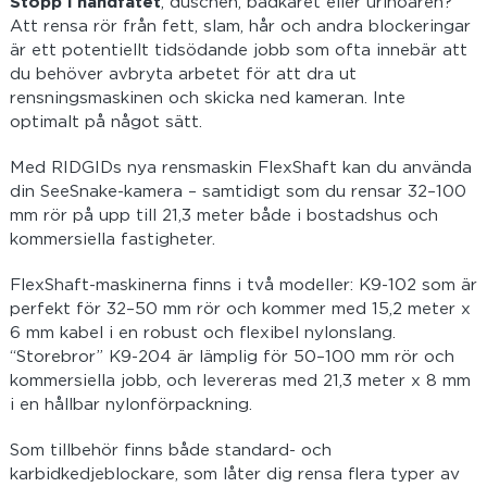
Stopp i handfatet
, duschen, badkaret eller urinoaren?
Att rensa rör från fett, slam, hår och andra blockeringar
är ett potentiellt tidsödande jobb som ofta innebär att
du behöver avbryta arbetet för att dra ut
rensningsmaskinen och skicka ned kameran. Inte
optimalt på något sätt.
Med RIDGIDs nya rensmaskin FlexShaft kan du använda
din SeeSnake-kamera – samtidigt som du rensar 32–100
mm rör på upp till 21,3 meter både i bostadshus och
kommersiella fastigheter.
FlexShaft-maskinerna finns i två modeller: K9-102 som är
perfekt för 32–50 mm rör och kommer med 15,2 meter x
6 mm kabel i en robust och flexibel nylonslang.
“Storebror” K9-204 är lämplig för 50–100 mm rör och
kommersiella jobb, och levereras med 21,3 meter x 8 mm
i en hållbar nylonförpackning.
Som tillbehör finns både standard- och
karbidkedjeblockare, som låter dig rensa flera typer av