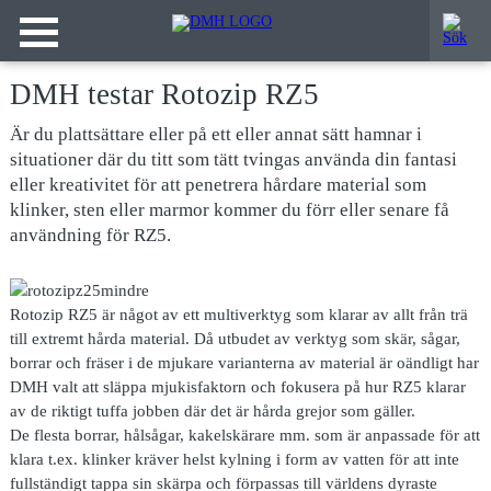
DMH testar Rotozip RZ5
Är du plattsättare eller på ett eller annat sätt hamnar i
situationer där du titt som tätt tvingas använda din fantasi
eller kreativitet för att penetrera hårdare material som
klinker, sten eller marmor kommer du förr eller senare få
användning för RZ5.
Rotozip RZ5 är något av ett multiverktyg som klarar av allt från trä
till extremt hårda material. Då utbudet av verktyg som skär, sågar,
borrar och fräser i de mjukare varianterna av material är oändligt har
DMH valt att släppa mjukisfaktorn och fokusera på hur RZ5 klarar
av de riktigt tuffa jobben där det är hårda grejor som gäller.
De flesta borrar, hålsågar, kakelskärare mm. som är anpassade för att
klara t.ex. klinker kräver helst kylning i form av vatten för att inte
fullständigt tappa sin skärpa och förpassas till världens dyraste