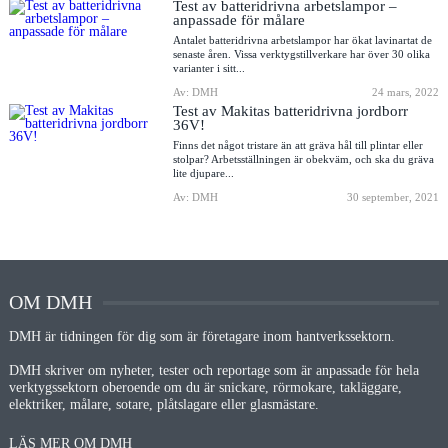
Test av batteridrivna arbetslampor –
anpassade för målare
Antalet batteridrivna arbetslampor har ökat lavinartat de
senaste åren. Vissa verktygstillverkare har över 30 olika
varianter i sitt...
Av: DMH
24 mars, 2022
Test av Makitas batteridrivna jordborr
36V!
Finns det något tristare än att gräva hål till plintar eller
stolpar? Arbetsställningen är obekväm, och ska du gräva
lite djupare...
Av: DMH
30 september, 2021
OM DMH
DMH är tidningen för dig som är företagare inom hantverkssektorn.
DMH skriver om nyheter, tester och reportage som är anpassade för hela
verktygssektorn oberoende om du är snickare, rörmokare, takläggare,
elektriker, målare, sotare, plåtslagare eller glasmästare.
LÄS MER OM DMH