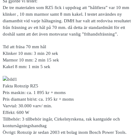
Så gjorde vi testet:
De tre materialen som RZ5 fick i uppdrag att ”hålifiera” var 10 mm
klinker , 10 mm marmor samt 8 mm kakel. I testet användes ny
diamantbit vid varje håltagning. DMH har valt att redovisa resultatet
från fräsning av ett hål på 70 mm. då detta är standardmått för ett
doshål samt att det även motsvarar vanlig ”frihandsfräsning”.
Tid att fräsa 70 mm hål
Klinker 10 mm: 3 min 20 sek
Marmor 10 mm: 2 min 15 sek
Kakel 8 mm: 1 min 5 sek
Fakta Rotozip RZ5
Pris maskin: ca. 1 895 kr + moms
Pris diamant bit/st: ca. 195 kr + moms
Varvtal: 30.000 varv/ min.
Effekt: 600 W
Tillbehör: 3 tillbehör ingår, Cirkelstyrskena, rak kantguide och
kontursågningshandtag
Övrigt: Rotozip är sedan 2003 ett bolag inom Bosch Power Tools.