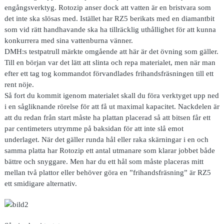
engångsverktyg. Rotozip anser dock att vatten är en bristvara som
det inte ska slösas med. Istället har RZ5 berikats med en diamantbit
som vid rätt handhavande ska ha tillräcklig uthållighet för att kunna
konkurrera med sina vattenburna vänner.
DMH:s testpatrull märkte omgående att här är det övning som gäller.
Till en början var det lätt att slinta och repa materialet, men när man
efter ett tag tog kommandot förvandlades frihandsfräsningen till ett
rent nöje.
Så fort du kommit igenom materialet skall du föra verktyget upp ned
i en sågliknande rörelse för att få ut maximal kapacitet. Nackdelen är
att du redan från start måste ha plattan placerad så att bitsen får ett
par centimeters utrymme på baksidan för att inte slå emot
underlaget. När det gäller runda hål eller raka skärningar i en och
samma platta har Rotozip ett antal utmanare som klarar jobbet både
bättre och snyggare. Men har du ett hål som måste placeras mitt
mellan två plattor eller behöver göra en ”frihandsfräsning” är RZ5
ett smidigare alternativ.