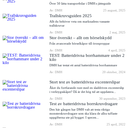
Över 50 lätta transportbilar i DMH:s jätteguide
Av: DMH
25 augusti, 2025
Trallskruvsguiden 2025
Allt du behöver veta om marknadens vassaste
trallskruvar
Av: DMH
2 maj, 2025
Stor översikt – allt om hörselskydd
Från avancerade hörselkåpor till öronproppar
Av: DMH
4 april, 2025
TEST: Batteridrivna borrhammare under 2
kilo
DMH har testat ett antal batteridrivna borrhammare
Av: DMH
20 oktober, 2024
Stort test av batteridrivna excenterslipar
Åker du fortfarande runt med en sladdriven excenterslip
i verktygsskåpet? Då är det hög tid att uppdatera...
Av: DMH
30 september, 2023
Test av batteridrivna borrskruvdragare
Den här gången har DMH valt att testa riktiga
monsterskruvdragare som ska klara de allra tuffaste
uppgifterna ute på bygget. I specen...
Av: DMH
25 april, 2022