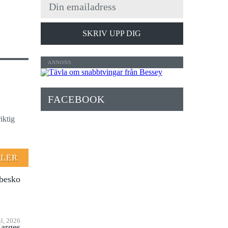
SKRIV UPP DIG
FACEBOOK
iktig
FLER
rbesko
il, 2026
Zarges