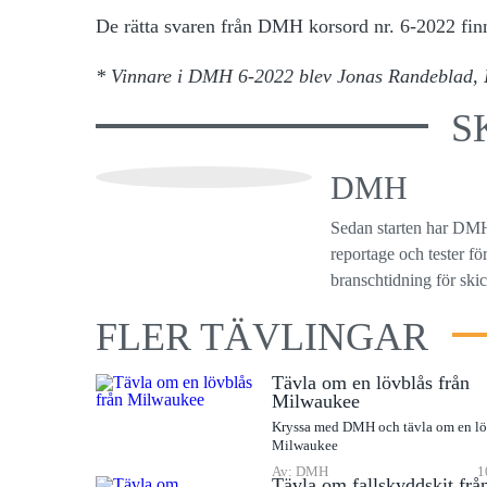
De rätta svaren
från DMH korsord nr. 6-2022 finn
* Vinnare i DMH 6-2022 blev Jonas Randeblad, 
S
DMH
Sedan starten har DMH
reportage och tester f
branschtidning för ski
FLER TÄVLINGAR
Tävla om en lövblås från
Milwaukee
Kryssa med DMH och tävla om en lö
Milwaukee
Av: DMH
1
Tävla om fallskyddskit frå