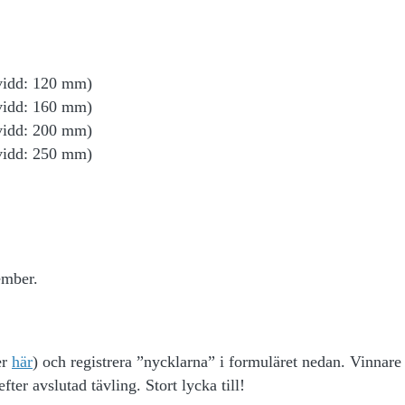
vidd: 120 mm)
vidd: 160 mm)
vidd: 200 mm)
vidd: 250 mm)
ember.
er
här
) och registrera ”nycklarna” i formuläret nedan. Vinnare
fter avslutad tävling. Stort lycka till!