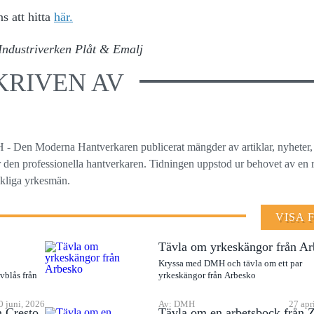
s att hitta
här.
Industriverken Plåt & Emalj
KRIVEN AV
 - Den Moderna Hantverkaren publicerat mängder av artiklar, nyheter,
ör den professionella hantverkaren. Tidningen uppstod ur behovet av en r
ckliga yrkesmän.
VISA 
Tävla om yrkeskängor från A
Kryssa med DMH och tävla om ett par
vblås från
yrkeskängor från Arbesko
0 juni, 2026
Av: DMH
27 apr
n Cresto
Tävla om en arbetsbock från 