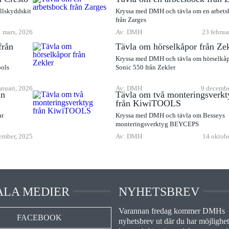
llskyddskit
Kryssa med DMH och tävla om en arbet
från Zarges
 mars, 2026
Av: DMH
23 februa
från
Tävla om hörselkåpor från Ze
Kryssa med DMH och tävla om hörselkå
ools
Sonic 550 från Zekler
anuari, 2026
Av: DMH
9 decembe
ån
Tävla om två monteringsverkt
från KiwiTOOLS
ar
Kryssa med DMH och tävla om Besseys
monteringsverktyg BEYCEPS
ember, 2025
Av: DMH
14 oktob
ALA MEDIER
NYHETSBREV
Varannan fredag kommer DMHs
FACEBOOK
nyhetsbrev ut där du har möjlighet 