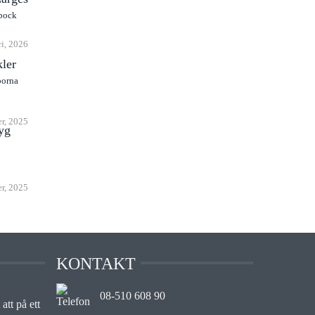
sbock
ri, 2026
kler
porna
r, 2025
yg
er, 2025
KONTAKT
08-510 608 90
att på ett