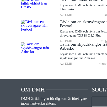
Kryssa med DMH och tävla om ett fa
från Cresto
Av: DMH
31
Tävla om en skruvdragare 
Festool
Kryssa med DMH och tävla om Fest
skruvdragare TXS 18 C 3,0-Plus
Av: DMH
26 j
Tävla om skyddskängor fr
Arbesko
Kryssa med DMH och tävla om ett p
skyddskängor från Arbesko
Av: DMH
4 nov
OM DMH
SOCI
DMH är tidningen för dig som är företagare
inom hantverkssektorn.