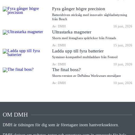
Fyra gånger högre precision
Batteridriven sticksåg med innovativ sågbladsstyrning
från Bosch
Av: DMH
16 juni, 2026
Ultrastarka magneter
Shorts med löstagbara spikfickor från Fristads
Av: DMH
15 juni, 2026
Ladda upp till fyra batterier
Systainer-kompatibel multiladdare från Festool
Av: DMH
10 juni, 2026
The final boss?
Shorts-version av DePalma Workwears storsäljare
Av: DMH
10 juni, 2026
OM DMH
DMH är tidningen för dig som är företagare inom hantverkssektorn.