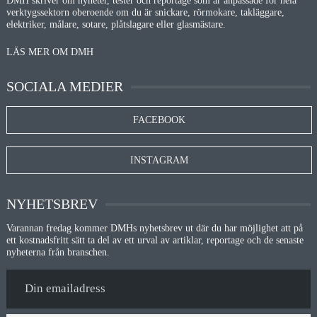
DMH skriver om nyheter, tester och reportage som är anpassade för hela
verktygssektorn oberoende om du är snickare, rörmokare, takläggare,
elektriker, målare, sotare, plåtslagare eller glasmästare.
LÄS MER OM DMH
SOCIALA MEDIER
FACEBOOK
INSTAGRAM
NYHETSBREV
Varannan fredag kommer DMHs nyhetsbrev ut där du har möjlighet att på
ett kostnadsfritt sätt ta del av ett urval av artiklar, reportage och de senaste
nyheterna från branschen.