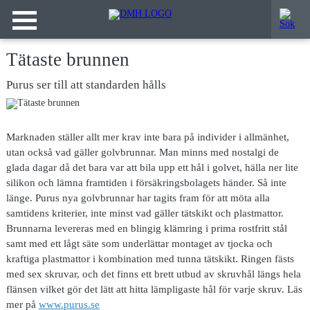
Tätaste brunnen
Purus ser till att standarden hålls
Marknaden ställer allt
mer krav inte bara på individer i allmänhet,
utan också vad gäller golvbrunnar. Man minns med nostalgi de
glada dagar då det bara var att bila upp ett hål i golvet, hälla ner lite
silikon och lämna framtiden i försäkringsbolagets händer. Så inte
länge. Purus nya golvbrunnar har tagits fram för att möta alla
samtidens kriterier, inte minst vad gäller tätskikt och plastmattor.
Brunnarna levereras med en blingig klämring i prima rostfritt stål
samt med ett lågt säte som underlättar montaget av tjocka och
kraftiga plastmattor i kombination med tunna tätskikt. Ringen fästs
med sex skruvar, och det finns ett brett utbud av skruvhål längs hela
flänsen vilket gör det lätt att hitta lämpligaste hål för varje skruv. Läs
mer på
www.purus.se