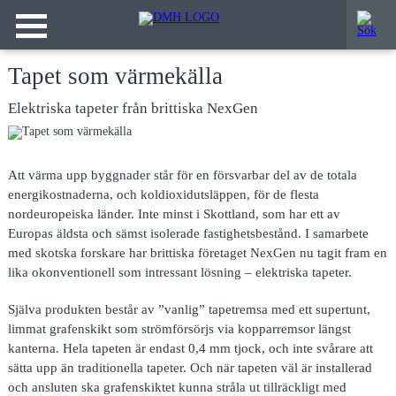
Tapet som värmekälla
Elektriska tapeter från brittiska NexGen
Att värma upp byggnader står för en försvarbar del av de totala
energikostnaderna, och koldioxidutsläppen, för de flesta
nordeuropeiska länder. Inte minst i Skottland, som har ett av
Europas äldsta och sämst isolerade fastighetsbestånd. I samarbete
med skotska forskare har brittiska företaget NexGen nu tagit fram en
lika okonventionell som intressant lösning – elektriska tapeter.
Själva produkten består av ”vanlig” tapetremsa med ett supertunt,
limmat grafenskikt som strömförsörjs via kopparremsor längst
kanterna. Hela tapeten är endast 0,4 mm tjock, och inte svårare att
sätta upp än traditionella tapeter. Och när tapeten väl är installerad
och ansluten ska grafenskiktet kunna stråla ut tillräckligt med