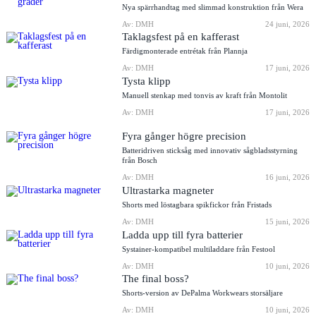
Nya spärrhandtag med slimmad konstruktion från Wera
Av: DMH
24 juni, 2026
Taklagsfest på en kafferast
Färdigmonterade entrétak från Plannja
Av: DMH
17 juni, 2026
Tysta klipp
Manuell stenkap med tonvis av kraft från Montolit
Av: DMH
17 juni, 2026
Fyra gånger högre precision
Batteridriven sticksåg med innovativ sågbladsstyrning
från Bosch
Av: DMH
16 juni, 2026
Ultrastarka magneter
Shorts med löstagbara spikfickor från Fristads
Av: DMH
15 juni, 2026
Ladda upp till fyra batterier
Systainer-kompatibel multiladdare från Festool
Av: DMH
10 juni, 2026
The final boss?
Shorts-version av DePalma Workwears storsäljare
Av: DMH
10 juni, 2026