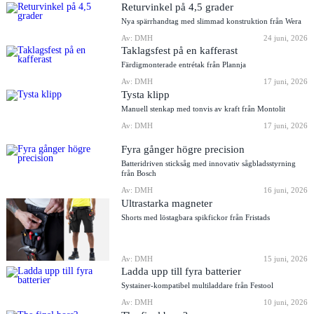
Returvinkel på 4,5 grader
Nya spärrhandtag med slimmad konstruktion från Wera
Av: DMH
24 juni, 2026
Taklagsfest på en kafferast
Färdigmonterade entrétak från Plannja
Av: DMH
17 juni, 2026
Tysta klipp
Manuell stenkap med tonvis av kraft från Montolit
Av: DMH
17 juni, 2026
Fyra gånger högre precision
Batteridriven sticksåg med innovativ sågbladsstyrning
från Bosch
Av: DMH
16 juni, 2026
Ultrastarka magneter
Shorts med löstagbara spikfickor från Fristads
Av: DMH
15 juni, 2026
Ladda upp till fyra batterier
Systainer-kompatibel multiladdare från Festool
Av: DMH
10 juni, 2026