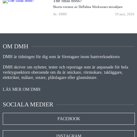
The final boss?
Shorts-version av DePalma Workwears storsäljare
Av: DMH
10 juni, 2026
OM DMH
DMH är tidningen för dig som är företagare inom hantverkssektorn.
DMH skriver om nyheter, tester och reportage som är anpassade för hela
verktygssektorn oberoende om du är snickare, rörmokare, takläggare,
elektriker, målare, sotare, plåtslagare eller glasmästare.
LÄS MER OM DMH
SOCIALA MEDIER
FACEBOOK
INSTAGRAM