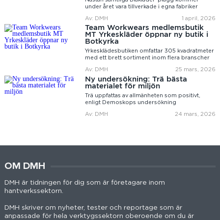
under året vara tillverkade i egna fabriker
Av: DMH
1 april, 2026
Team Workwears medlemsbutik
MT Yrkeskläder öppnar ny butik i
Botkyrka
Yrkesklädesbutiken omfattar 305 kvadratmeter
med ett brett sortiment inom flera branscher
Av: DMH
25 mars, 2026
Ny undersökning: Trä bästa
materialet för miljön
Trä uppfattas av allmänheten som positivt,
enligt Demoskops undersökning
Av: DMH
24 mars, 2026
OM DMH
DMH är tidningen för dig som är företagare inom
hantverkssektorn.
DMH skriver om nyheter, tester och reportage som är
anpassade för hela verktygssektorn oberoende om du är