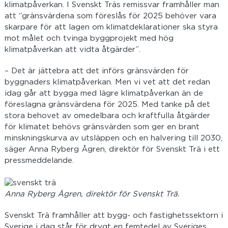
klimatpåverkan. I Svenskt Träs remissvar framhåller man
att “gränsvärdena som föreslås för 2025 behöver vara
skarpare för att lagen om klimatdeklarationer ska styra
mot målet och tvinga byggprojekt med hög
klimatpåverkan att vidta åtgärder”.
– Det är jättebra att det införs gränsvärden för
byggnaders klimatpåverkan. Men vi vet att det redan
idag går att bygga med lägre klimatpåverkan än de
föreslagna gränsvärdena för 2025. Med tanke på det
stora behovet av omedelbara och kraftfulla åtgärder
för klimatet behövs gränsvärden som ger en brant
minskningskurva av utsläppen och en halvering till 2030,
säger Anna Ryberg Ågren, direktör för Svenskt Trä i ett
pressmeddelande.
Anna Ryberg Ågren, direktör för Svenskt Trä.
Svenskt Trä framhåller att bygg- och fastighetssektorn i
Sverige i dag står för drygt en femtedel av Sveriges