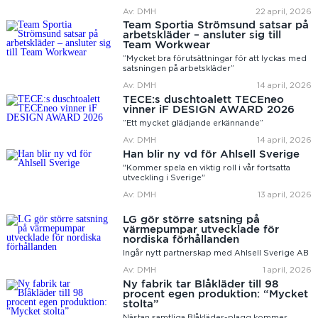
Av: DMH
22 april, 2026
Team Sportia Strömsund satsar på
arbetskläder – ansluter sig till
Team Workwear
”Mycket bra förutsättningar för att lyckas med
satsningen på arbetskläder”
Av: DMH
14 april, 2026
TECE:s duschtoalett TECEneo
vinner iF DESIGN AWARD 2026
”Ett mycket glädjande erkännande”
Av: DMH
14 april, 2026
Han blir ny vd för Ahlsell Sverige
"Kommer spela en viktig roll i vår fortsatta
utveckling i Sverige"
Av: DMH
13 april, 2026
LG gör större satsning på
värmepumpar utvecklade för
nordiska förhållanden
Ingår nytt partnerskap med Ahlsell Sverige AB
Av: DMH
1 april, 2026
Ny fabrik tar Blåkläder till 98
procent egen produktion: “Mycket
stolta”
Nästan samtliga Blåkläder-plagg kommer