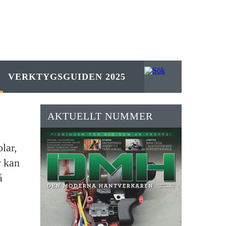
VERKTYGSGUIDEN 2025
AKTUELLT NUMMER
lar,
r kan
å