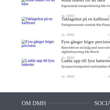
Rulla istället för att bära
Ergonomisk transportlösning från G
Av: DMH
2
Taklagsfest på en kafferast
Färdigmonterade entrétak från Plann
Av: DMH
1
Fyra gånger högre precisio
Batteridriven sticksåg med innovati
sågbladsstyrning från Bosch
Av: DMH
1
Ladda upp till fyra batterie
Systainer-kompatibel multiladdare f
Av: DMH
1
OM DMH
SOCI