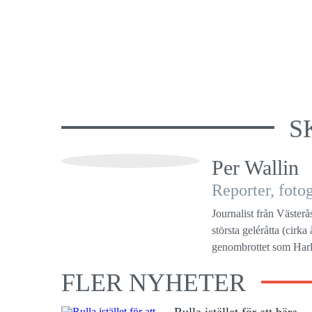
S
Per Wallin
Reporter, fot
Journalist från Västerå
största geléråtta (cirk
genombrottet som Harle
FLER NYHETER