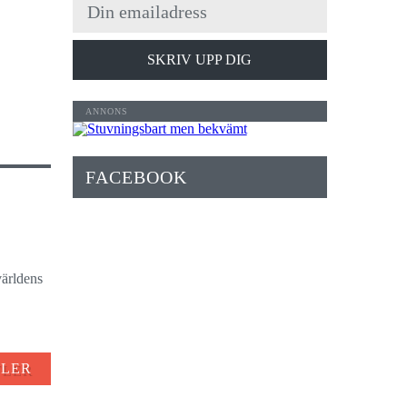
SKRIV UPP DIG
FACEBOOK
världens
FLER