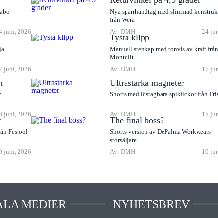
Returvinkel på 4,5 grader
rabo
Nya spärrhandtag med slimmad konstruk
från Wera
4 juni, 2026
Av: DMH
24 ju
Tysta klipp
ja
Manuell stenkap med tonvis av kraft frå
Montolit
7 juni, 2026
Av: DMH
17 ju
n
Ultrastarka magneter
v
Shorts med löstagbara spikfickor från Fri
6 juni, 2026
Av: DMH
15 ju
r
The final boss?
rån Festool
Shorts-version av DePalma Workwears
storsäljare
0 juni, 2026
Av: DMH
10 ju
ALA MEDIER
NYHETSBREV