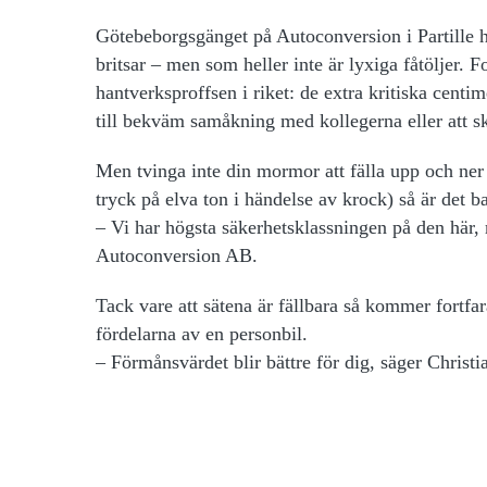
Götebeborgsgänget på Autoconversion i Partille ha
britsar – men som heller inte är lyxiga fåtöljer. Fo
hantverksproffsen i riket: de extra kritiska centi
till bekväm samåkning med kollegerna eller att skj
Men tvinga inte din mormor att fälla upp och ner 
tryck på elva ton i händelse av krock) så är det b
– Vi har högsta säkerhetsklassningen på den här, 
Autoconversion AB.
Tack vare att sätena är fällbara så kommer fortfa
fördelarna av en personbil.
– Förmånsvärdet blir bättre för dig, säger Christ