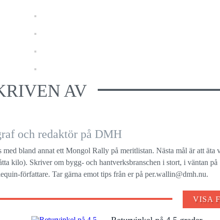
KRIVEN AV
ograf och redaktör på DMH
s med bland annat ett Mongol Rally på meritlistan. Nästa mål är att äta 
a åtta kilo). Skriver om bygg- och hantverksbranschen i stort, i väntan på
quin-författare. Tar gärna emot tips från er på per.wallin@dmh.nu.
VISA 