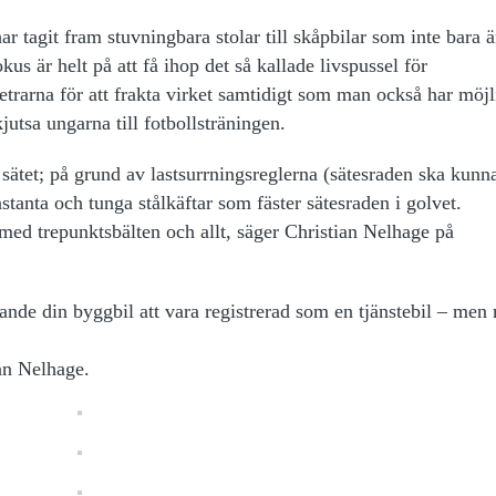
r tagit fram stuvningbara stolar till skåpbilar som inte bara ä
kus är helt på att få ihop det så kallade livspussel för
metrarna för att frakta virket samtidigt som man också har möj
utsa ungarna till fotbollsträningen.
sätet; på grund av lastsurrningsreglerna (sätesraden ska kunna
astanta och tunga stålkäftar som fäster sätesraden i golvet.
med trepunktsbälten och allt, säger Christian Nelhage på
rande din byggbil att vara registrerad som en tjänstebil – men
ian Nelhage.