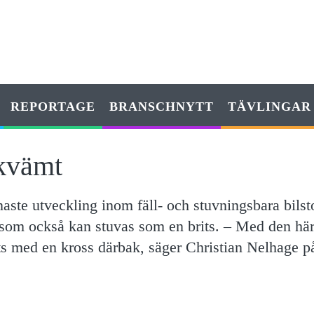
REPORTAGE
BRANSCHNYTT
TÄVLINGAR
kvämt
aste utveckling inom fäll- och stuvningsbara bilsto
 som också kan stuvas som en brits. – Med den hä
ts med en kross därbak, säger Christian Nelhage p