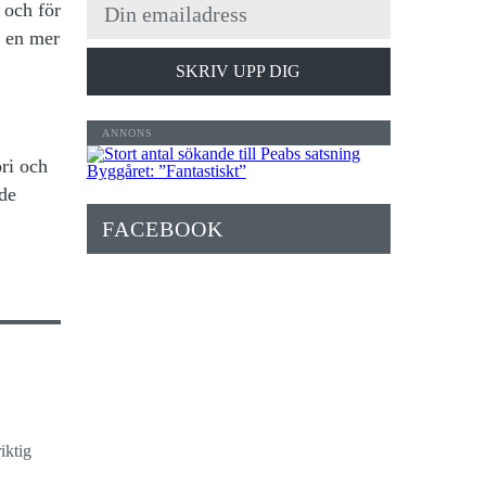
 och för
m en mer
SKRIV UPP DIG
ri och
ade
FACEBOOK
iktig