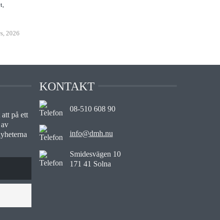
t,
s, 2026
KONTAKT
08-510 608 90
att på ett
 av
info@dmh.nu
nyheterna
Smidesvägen 10
171 41 Solna