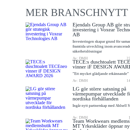
MER BRANSCHNYTT
Ejendals Group AB gör str
investering i Voxear Techn
AB
Investeringen skapar grund för sama
framtida utveckling inom avancerad
säkerhetslösningar
Av: DMH
22
TECE:s duschtoalett TEC
vinner iF DESIGN AWAR
”Ett mycket glädjande erkännande”
Av: DMH
14
LG gör större satsning på
värmepumpar utvecklade f
nordiska förhållanden
Ingår nytt partnerskap med Ahlsell 
Av: DMH
Team Workwears medlems
MT Yrkeskläder öppnar ny 