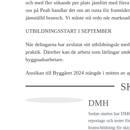
och med fler sökande per plats jämfört med förra å
oss på Peab handlar det om att rusta för framtid
jämställd bransch. Vi måste stå redo när markna
UTBILDNINGSSTART I SEPTEMBER
När deltagarna har avslutat sitt utbildningsår m
praktik. Därefter kan de arbeta som lärlingar unde
byggnadsarbetare.
Ansökan till Byggåret 2024 stängde i mitten av ap
S
DMH
Sedan starten har DMH
reportage och tester f
branschtidning för ski