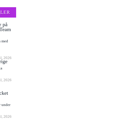
FLER
r på
l Team
as med
il, 2026
rige
ta
il, 2026
cket
r under
il, 2026