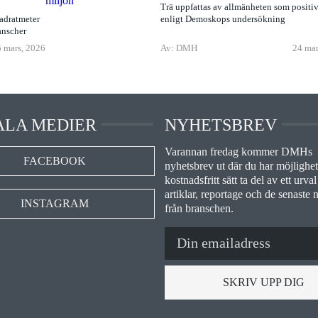
Trä uppfattas av allmänheten som positiv
adratmeter
enligt Demoskops undersökning
anscher
 mars, 2026
Av: DMH
24 mar
ALA MEDIER
NYHETSBREV
Varannan fredag kommer DMHs
FACEBOOK
nyhetsbrev ut där du har möjlighet 
kostnadsfritt sätt ta del av ett urval
artiklar, reportage och de senaste 
INSTAGRAM
från branschen.
SKRIV UPP DIG