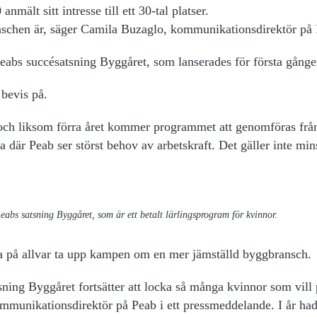
nmält sitt intresse till ett 30-tal platser.
branschen är, säger Camila Buzaglo, kommunikationsdirektör på
 Peabs succésatsning Byggåret, som lanserades för första gången
 bevis på.
 och liksom förra året kommer programmet att genomföras frå
a där Peab ser störst behov av arbetskraft. Det gäller inte mins
eabs satsning Byggåret, som är ett betalt lärlingsprogram för kvinnor.
a på allvar ta upp kampen om en mer jämställd byggbransch.
tsning Byggåret fortsätter att locka så många kvinnor som vill
mmunikationsdirektör på Peab i ett pressmeddelande. I år hade