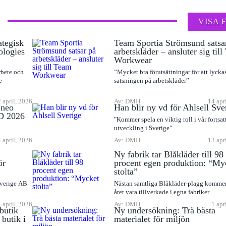
VISA 
ategisk
Team Sportia Strömsund satsa
ologies
arbetskläder – ansluter sig til
Workwear
rbete och
”Mycket bra förutsättningar för att lyck
e
satsningen på arbetskläder”
 april, 2026
Av: DMH
14 apr
Eneo
Han blir ny vd för Ahlsell Sve
D 2026
"Kommer spela en viktig roll i vår fortsat
utveckling i Sverige"
 april, 2026
Av: DMH
13 apr
Ny fabrik tar Blåkläder till 98
ör
procent egen produktion: “My
stolta”
Sverige AB
Nästan samtliga Blåkläder-plagg komme
året vara tillverkade i egna fabriker
1 april, 2026
Av: DMH
1 apr
butik
Ny undersökning: Trä bästa
butik i
materialet för miljön