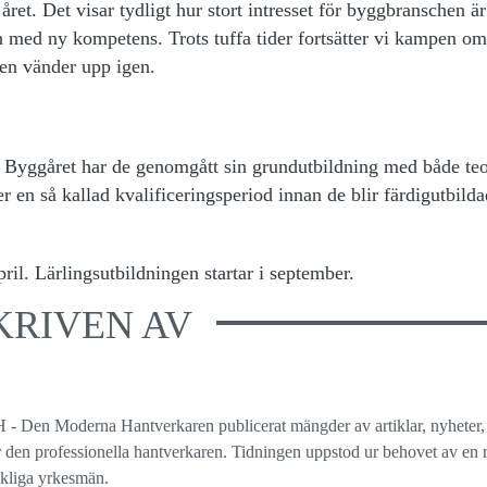
ret. Det visar tydligt hur stort intresset för byggbranschen är
en med ny kompetens. Trots tuffa tider fortsätter vi kampen o
den vänder upp igen.
ed Byggåret har de genomgått sin grundutbildning med både teo
r en så kallad kvalificeringsperiod innan de blir färdigutbild
ril. Lärlingsutbildningen startar i september.
KRIVEN AV
 - Den Moderna Hantverkaren publicerat mängder av artiklar, nyheter,
ör den professionella hantverkaren. Tidningen uppstod ur behovet av en r
ckliga yrkesmän.