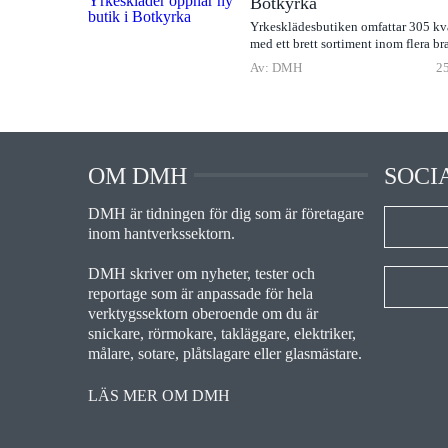
Botkyrka
Yrkesklädesbutiken omfattar 305 kv
med ett brett sortiment inom flera br
Av: DMH
25
OM DMH
SOCI
DMH är tidningen för dig som är företagare
inom hantverkssektorn.
DMH skriver om nyheter, tester och
reportage som är anpassade för hela
verktygssektorn oberoende om du är
snickare, rörmokare, takläggare, elektriker,
målare, sotare, plåtslagare eller glasmästare.
LÄS MER OM DMH