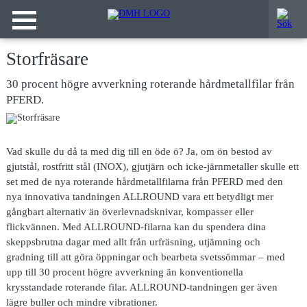
Storfräsare
30 procent högre avverkning roterande hårdmetallfilar från
PFERD.
Vad skulle du då ta med dig till en öde ö? Ja, om ön bestod av
gjutstål, rostfritt stål (INOX), gjutjärn och icke-järnmetaller skulle ett
set med de nya roterande hårdmetallfilarna från PFERD med den
nya innovativa tandningen ALLROUND vara ett betydligt mer
gångbart alternativ än överlevnadsknivar, kompasser eller
flickvännen. Med ALLROUND-filarna kan du spendera dina
skeppsbrutna dagar med allt från urfräsning, utjämning och
gradning till att göra öppningar och bearbeta svetssömmar – med
upp till 30 procent högre avverkning än konventionella
krysstandade roterande filar. ALLROUND-tandningen ger även
lägre buller och mindre vibrationer.