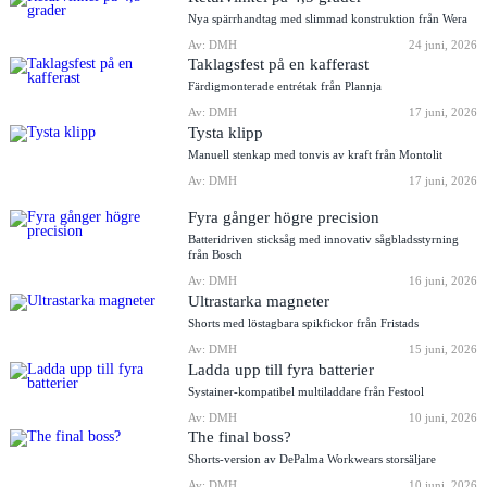
Nya spärrhandtag med slimmad konstruktion från Wera
Av: DMH
24 juni, 2026
Taklagsfest på en kafferast
Färdigmonterade entrétak från Plannja
Av: DMH
17 juni, 2026
Tysta klipp
Manuell stenkap med tonvis av kraft från Montolit
Av: DMH
17 juni, 2026
Fyra gånger högre precision
Batteridriven sticksåg med innovativ sågbladsstyrning
från Bosch
Av: DMH
16 juni, 2026
Ultrastarka magneter
Shorts med löstagbara spikfickor från Fristads
Av: DMH
15 juni, 2026
Ladda upp till fyra batterier
Systainer-kompatibel multiladdare från Festool
Av: DMH
10 juni, 2026
The final boss?
Shorts-version av DePalma Workwears storsäljare
Av: DMH
10 juni, 2026