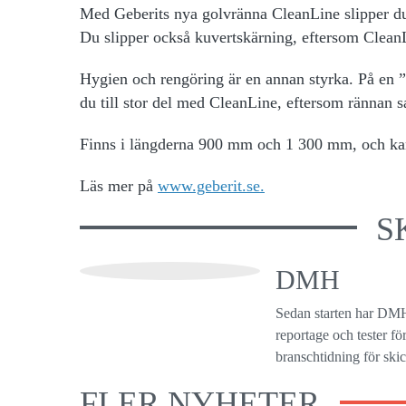
Med Geberits nya golvränna CleanLine slipper du 
Du slipper också kuvertskärning, eftersom CleanLi
Hygien och rengöring är en annan styrka. På en ”
du till stor del med CleanLine, eftersom rännan 
Finns i längderna 900 mm och 1 300 mm, och kan 
Läs mer på
www.geberit.se.
S
DMH
Sedan starten har DMH
reportage och tester f
branschtidning för ski
FLER NYHETER