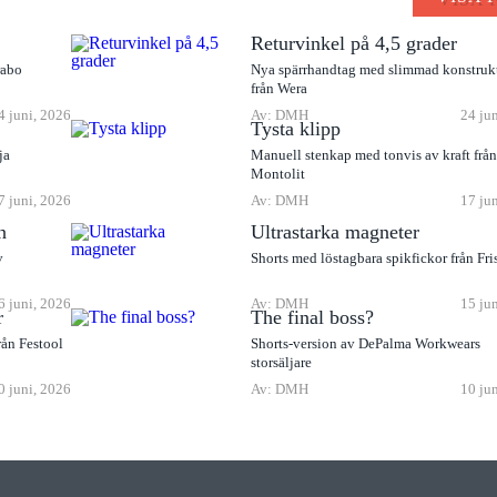
Returvinkel på 4,5 grader
rabo
Nya spärrhandtag med slimmad konstruk
från Wera
4 juni, 2026
Av: DMH
24 ju
Tysta klipp
ja
Manuell stenkap med tonvis av kraft frå
Montolit
7 juni, 2026
Av: DMH
17 ju
n
Ultrastarka magneter
v
Shorts med löstagbara spikfickor från Fri
6 juni, 2026
Av: DMH
15 ju
r
The final boss?
rån Festool
Shorts-version av DePalma Workwears
storsäljare
0 juni, 2026
Av: DMH
10 ju