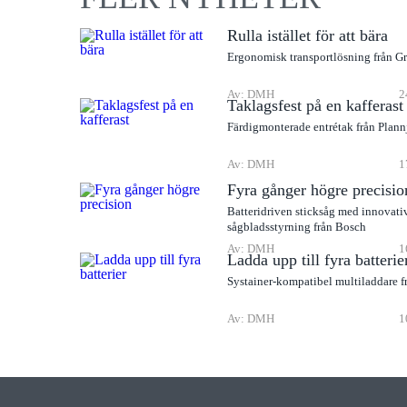
Rulla istället för att bära
Ergonomisk transportlösning från G
Av: DMH
2
Taklagsfest på en kafferast
Färdigmonterade entrétak från Plann
Av: DMH
1
Fyra gånger högre precisio
Batteridriven sticksåg med innovati
sågbladsstyrning från Bosch
Av: DMH
1
Ladda upp till fyra batterie
Systainer-kompatibel multiladdare f
Av: DMH
1