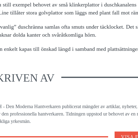
still exempel behovet av små klinkerplattor i duschkanalens
ne tillåter stora golvplattor som läggs med plant fall mot rä
vanlig” duschränna samlas ofta smuts under täcklocket. Det s
saknar dolda kanter och svåråtkomliga hörn.
enkelt kapas till önskad längd i samband med plattsättninge
KRIVEN AV
 - Den Moderna Hantverkaren publicerat mängder av artiklar, nyheter,
ör den professionella hantverkaren. Tidningen uppstod ur behovet av en r
ckliga yrkesmän.
VISA 