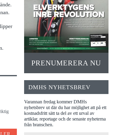
 ände.
nnan.
lipper
n.
PRENUMERERA NU
DMHS NYHETSBREV
Varannan fredag kommer DMHs
nyhetsbrev ut där du har möjlighet att på ett
iktig
kostnadsfritt sätt ta del av ett urval av
artiklar, reportage och de senaste nyheterna
från branschen.
FLER