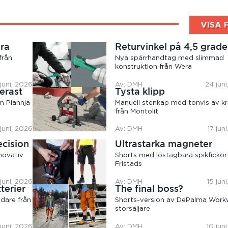
VISA 
ära
Returvinkel på 4,5 grade
från
Nya spärrhandtag med slimmad
konstruktion från Wera
juni, 2026
Av: DMH
24 jun
erast
Tysta klipp
n Plannja
Manuell stenkap med tonvis av kr
från Montolit
 juni, 2026
Av: DMH
17 jun
ecision
Ultrastarka magneter
novativ
Shorts med löstagbara spikfickor
Fristads
 juni, 2026
Av: DMH
15 jun
terier
The final boss?
dare från
Shorts-version av DePalma Work
storsäljare
 juni, 2026
Av: DMH
10 jun