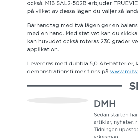
också. M18 SAL2-502B erbjuder TRUEVIEW-
på vilket av dessa lägen du väljer så land
Bärhandtag med två lägen ger en balanse
med en hand. Med stativet kan du skicka u
kan huvudet också roteras 230 grader vert
applikation.
Levereras med dubbla 5,0 Ah-batterier, l
demonstrationsfilmer finns på
www.milwa
S
DMH
Sedan starten ha
artiklar, nyheter,
Tidningen uppstod
yrkesmän.