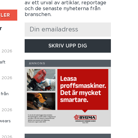
av ett urval av artiklar, reportage
och de senaste nyheterna från
branschen.
FLER
r
SKRIV UPP DIG
i, 2026
aft
i, 2026
 från
i, 2026
wears
i, 2026