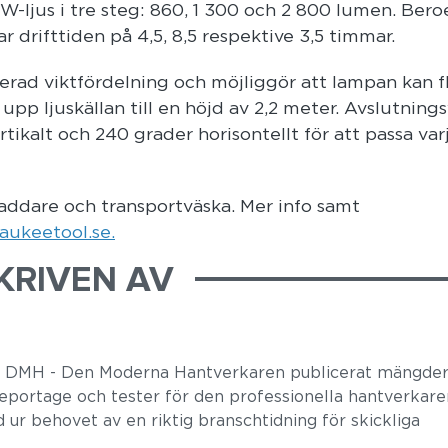
ljus i tre steg: 860, 1 300 och 2 800 lumen. Ber
ar drifttiden på 4,5, 8,5 respektive 3,5 timmar.
rad viktfördelning och möjliggör att lampan kan f
pp ljuskällan till en höjd av 2,2 meter. Avslutnings
ikalt och 240 grader horisontellt för att passa var
addare och transportväska. Mer info samt
ukeetool.se.
KRIVEN AV
r DMH - Den Moderna Hantverkaren publicerat mängder
 reportage och tester för den professionella hantverkare
 ur behovet av en riktig branschtidning för skickliga