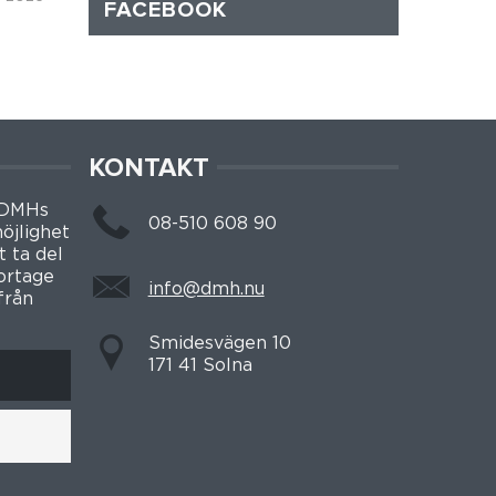
FACEBOOK
KONTAKT
 DMHs
08-510 608 90
öjlighet
t ta del
portage
info@dmh.nu
från
Smidesvägen 10
171 41 Solna