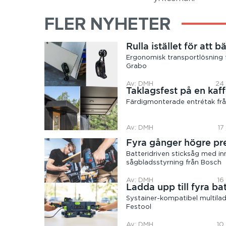
FLER NYHETER
Rulla istället för att b
Ergonomisk transportlösning 
Grabo
Av: DMH
24 
Taklagsfest på en kaff
Färdigmonterade entrétak frå
Av: DMH
17
Fyra gånger högre pr
Batteridriven sticksåg med in
sågbladsstyrning från Bosch
Av: DMH
16
Ladda upp till fyra bat
Systainer-kompatibel multilad
Festool
Av: DMH
10