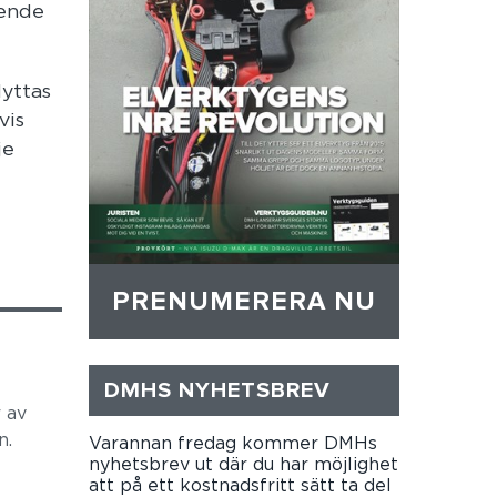
oende
lyttas
vis
je
PRENUMERERA NU
DMHS NYHETSBREV
 av
n.
Varannan fredag kommer DMHs
nyhetsbrev ut där du har möjlighet
att på ett kostnadsfritt sätt ta del