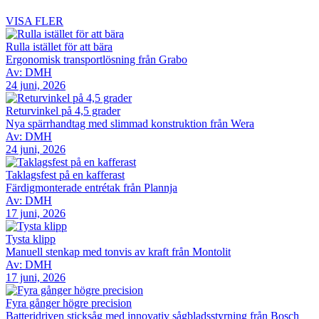
VISA FLER
Rulla istället för att bära
Ergonomisk transportlösning från Grabo
Av: DMH
24 juni, 2026
Returvinkel på 4,5 grader
Nya spärrhandtag med slimmad konstruktion från Wera
Av: DMH
24 juni, 2026
Taklagsfest på en kafferast
Färdigmonterade entrétak från Plannja
Av: DMH
17 juni, 2026
Tysta klipp
Manuell stenkap med tonvis av kraft från Montolit
Av: DMH
17 juni, 2026
Fyra gånger högre precision
Batteridriven sticksåg med innovativ sågbladsstyrning från Bosch