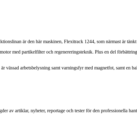
oduktionslinan är den här maskinen, Flexitrack 1244, som närmast är tänkt 
motor med partikelfilter och regenereringsteknik. Plus en del förbättri
l är vässad arbetsbelysning samt varningsfyr med magnetfot, samt en bakv
av artiklar, nyheter, reportage och tester för den professionella hant