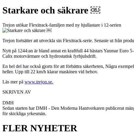
Starkare och säkrare ￼
Trejon utökar Flexitrack-familjen med ny hjullastare i 12-serien
Trejon fortsätter att utveckla sin Flexitrack-serie. Senaste ut från pr
Nytt på 1244:an är bland annat en kraftfull 44 hästars Yanmar Euro 5-
Calix motorvärmare och hydrostatisk fyrhjulsdrift.
En hel del har också gjorts för att förbättra säkerheten, Några exempe
heller. Upp till 22 km/h klarar maskinen vid behov.
Läs mer på
www.trejon.se.
SKRIVEN AV
DMH
Sedan starten har DMH - Den Moderna Hantverkaren publicerat mängder 
för skickliga yrkesmän.
FLER NYHETER