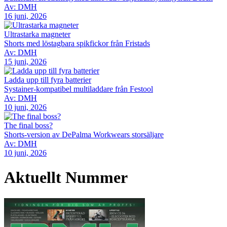
Av: DMH
16 juni, 2026
Ultrastarka magneter
Shorts med löstagbara spikfickor från Fristads
Av: DMH
15 juni, 2026
Ladda upp till fyra batterier
Systainer-kompatibel multiladdare från Festool
Av: DMH
10 juni, 2026
The final boss?
Shorts-version av DePalma Workwears storsäljare
Av: DMH
10 juni, 2026
Aktuellt Nummer