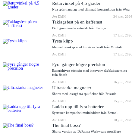
Returvinkel på 4,5 grader
Nya spärrhandtag med slimmad konstruktion från Wera
Av: DMH
24 juni, 2026
Taklagsfest på en kafferast
Färdigmonterade entrétak från Plannja
Av: DMH
17 juni, 2026
Tysta klipp
Manuell stenkap med tonvis av kraft från Montolit
Av: DMH
17 juni, 2026
Fyra gånger högre precision
Batteridriven sticksåg med innovativ sågbladsstyrning
från Bosch
Av: DMH
16 juni, 2026
Ultrastarka magneter
Shorts med löstagbara spikfickor från Fristads
Av: DMH
15 juni, 2026
Ladda upp till fyra batterier
Systainer-kompatibel multiladdare från Festool
Av: DMH
10 juni, 2026
The final boss?
Shorts-version av DePalma Workwears storsäljare