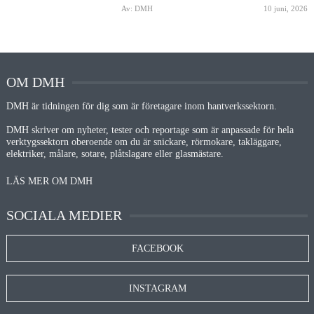
Av: DMH
10 juni, 2026
OM DMH
DMH är tidningen för dig som är företagare inom hantverkssektorn.
DMH skriver om nyheter, tester och reportage som är anpassade för hela
verktygssektorn oberoende om du är snickare, rörmokare, takläggare,
elektriker, målare, sotare, plåtslagare eller glasmästare.
LÄS MER OM DMH
SOCIALA MEDIER
FACEBOOK
INSTAGRAM