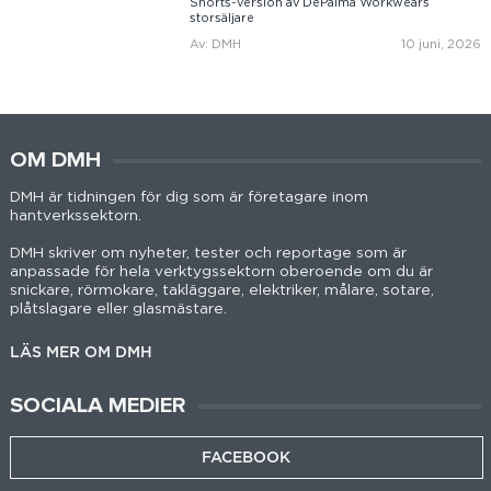
Shorts-version av DePalma Workwears
storsäljare
Av: DMH
10 juni, 2026
OM DMH
DMH är tidningen för dig som är företagare inom
hantverkssektorn.
DMH skriver om nyheter, tester och reportage som är
anpassade för hela verktygssektorn oberoende om du är
snickare, rörmokare, takläggare, elektriker, målare, sotare,
plåtslagare eller glasmästare.
LÄS MER OM DMH
SOCIALA MEDIER
FACEBOOK