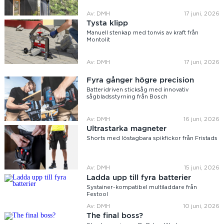
Av: DMH
17 juni, 2026
Tysta klipp
Manuell stenkap med tonvis av kraft från
Montolit
Av: DMH
17 juni, 2026
Fyra gånger högre precision
Batteridriven sticksåg med innovativ
sågbladsstyrning från Bosch
Av: DMH
16 juni, 2026
Ultrastarka magneter
Shorts med löstagbara spikfickor från Fristads
Av: DMH
15 juni, 2026
Ladda upp till fyra batterier
Systainer-kompatibel multiladdare från
Festool
Av: DMH
10 juni, 2026
The final boss?