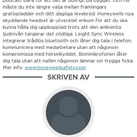
podcast bara för att det är bullrigt på bygget. Och nu
måste du inte längre välja mellan främlingars
gratispladder och ditt dagliga levebröd: Honeywells nya
skyddande headset är utvecklat enkom för att du ska
kunna hålla dig uppkopplad trots att den ambienta
ljudnivån tangerar det olidliga. Leight Sync Wireless
integrerar trådlös bluetooth och låter dig tala i telefon,
kommunicera med medarbetare utan att någonsin
kompromissa med hörselkyddet. Bommikrofonen låter
dig tala utan att nallen någonsin lämnar sin trygga ficka.
Mer info:
www.honeywellsafety.com
SKRIVEN AV