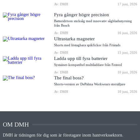
Av: DMH
17 juni, 2026
Fyra gånger högre precision
Batteridriven sticksåg med innovativ sågbladsstyrning
från Bosch
Av: DMH
16 juni, 2026
Ultrastarka magneter
Shorts med löstagbara spikfickor från Fristads
Av: DMH
15 juni, 2026
Ladda upp till fyra batterier
Systainer-kompatibel multiladdare från Festool
Av: DMH
10 juni, 2026
The final boss?
Shorts-version av DePalma Workwears storsäljare
Av: DMH
10 juni, 2026
OM DMH
DMH är tidningen för dig som är företagare inom hantverkssektorn.