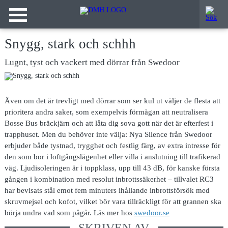
Snygg, stark och schhh
Lugnt, tyst och vackert med dörrar från Swedoor
Även om det är trevligt med dörrar som ser kul ut väljer de flesta att
prioritera andra saker, som exempelvis förmågan att neutralisera
Bosse Bus bräckjärn och att låta dig sova gott när det är efterfest i
trapphuset. Men du behöver inte välja: Nya Silence från Swedoor
erbjuder både tystnad, trygghet och festlig färg, av extra intresse för
den som bor i loftgångslägenhet eller villa i anslutning till trafikerad
väg. Ljudisoleringen är i toppklass, upp till 43 dB, för kanske första
gången i kombination med resolut inbrottssäkerhet – tillvalet RC3
har bevisats stål emot fem minuters ihållande inbrottsförsök med
skruvmejsel och kofot, vilket bör vara tillräckligt för att grannen ska
börja undra vad som pågår. Läs mer hos
swedoor.se