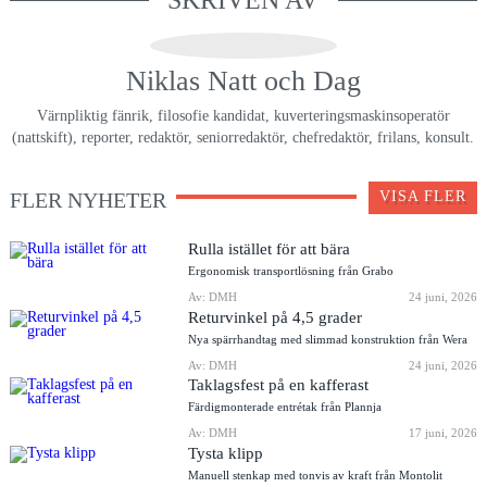
SKRIVEN AV
Niklas Natt och Dag
Värnpliktig fänrik, filosofie kandidat, kuverteringsmaskinsoperatör
(nattskift), reporter, redaktör, seniorredaktör, chefredaktör, frilans, konsult.
FLER NYHETER
VISA FLER
Rulla istället för att bära
Ergonomisk transportlösning från Grabo
Av: DMH
24 juni, 2026
Returvinkel på 4,5 grader
Nya spärrhandtag med slimmad konstruktion från Wera
Av: DMH
24 juni, 2026
Taklagsfest på en kafferast
Färdigmonterade entrétak från Plannja
Av: DMH
17 juni, 2026
Tysta klipp
Manuell stenkap med tonvis av kraft från Montolit