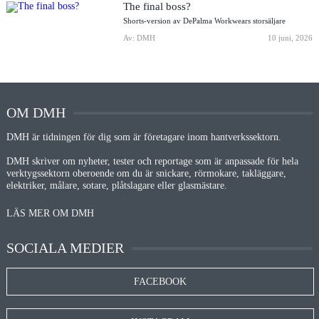
The final boss?
Shorts-version av DePalma Workwears storsäljare
Av: DMH
10 juni, 2026
OM DMH
DMH är tidningen för dig som är företagare inom hantverkssektorn.
DMH skriver om nyheter, tester och reportage som är anpassade för hela
verktygssektorn oberoende om du är snickare, rörmokare, takläggare,
elektriker, målare, sotare, plåtslagare eller glasmästare.
LÄS MER OM DMH
SOCIALA MEDIER
FACEBOOK