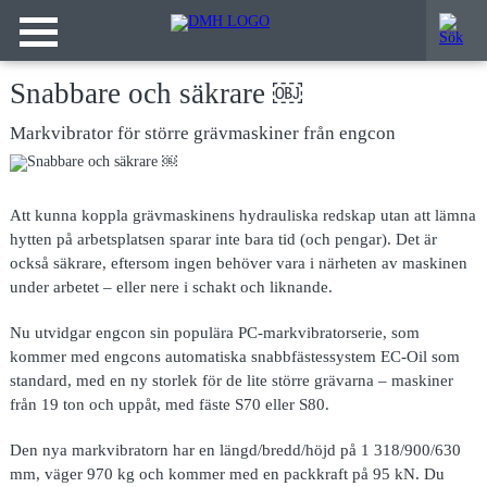
Snabbare och säkrare ￼
Markvibrator för större grävmaskiner från engcon
Att kunna koppla grävmaskinens hydrauliska redskap utan att lämna
hytten på arbetsplatsen sparar inte bara tid (och pengar). Det är
också säkrare, eftersom ingen behöver vara i närheten av maskinen
under arbetet – eller nere i schakt och liknande.
Nu utvidgar engcon sin populära PC-markvibratorserie, som
kommer med engcons automatiska snabbfästessystem EC-Oil som
standard, med en ny storlek för de lite större grävarna – maskiner
från 19 ton och uppåt, med fäste S70 eller S80.
Den nya markvibratorn har en längd/bredd/höjd på 1 318/900/630
mm, väger 970 kg och kommer med en packkraft på 95 kN. Du