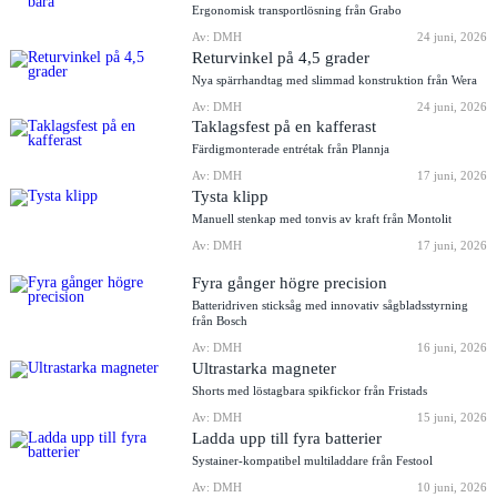
Ergonomisk transportlösning från Grabo
Av: DMH
24 juni, 2026
Returvinkel på 4,5 grader
Nya spärrhandtag med slimmad konstruktion från Wera
Av: DMH
24 juni, 2026
Taklagsfest på en kafferast
Färdigmonterade entrétak från Plannja
Av: DMH
17 juni, 2026
Tysta klipp
Manuell stenkap med tonvis av kraft från Montolit
Av: DMH
17 juni, 2026
Fyra gånger högre precision
Batteridriven sticksåg med innovativ sågbladsstyrning
från Bosch
Av: DMH
16 juni, 2026
Ultrastarka magneter
Shorts med löstagbara spikfickor från Fristads
Av: DMH
15 juni, 2026
Ladda upp till fyra batterier
Systainer-kompatibel multiladdare från Festool
Av: DMH
10 juni, 2026