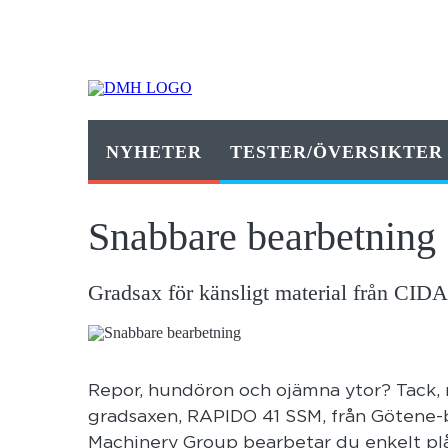
NYHETER
TESTER/ÖVERSIKTER
Snabbare bearbetning
Gradsax för känsligt material från CI
Repor, hundöron och ojämna ytor? Tack, m
gradsaxen, RAPIDO 41 SSM, från Götene
Machinery Group bearbetar du enkelt plåt,