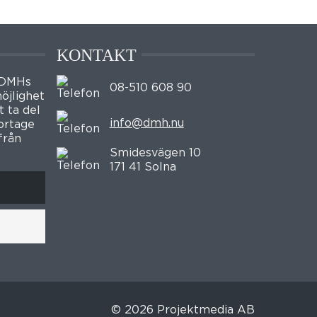
KONTAKT
 DMHs
08-510 608 90
öjlighet
t ta del
info@dmh.nu
portage
från
Smidesvägen 10
171 41 Solna
© 2026 Projektmedia AB