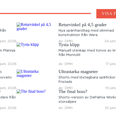
VISA 
Returvinkel på 4,5 grader
från
Nya spärrhandtag med slimmad
konstruktion från Wera
juni, 2026
Av: DMH
24 jun
Tysta klipp
n Plannja
Manuell stenkap med tonvis av kr
från Montolit
 juni, 2026
Av: DMH
17 jun
n
Ultrastarka magneter
novativ
Shorts med löstagbara spikfickor
Fristads
 juni, 2026
Av: DMH
15 jun
r
The final boss?
dare från
Shorts-version av DePalma Work
storsäljare
 juni, 2026
Av: DMH
10 jun