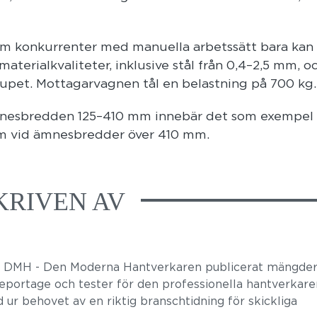
om konkurrenter med manuella arbetssätt bara kan
terialkvaliteter, inklusive stål från 0,4–2,5 mm, o
jupet. Mottagarvagnen tål en belastning på 700 kg.
ämnesbredden 125–410 mm innebär det som exempel
mm vid ämnesbredder över 410 mm.
KRIVEN AV
r DMH - Den Moderna Hantverkaren publicerat mängder
 reportage och tester för den professionella hantverkare
 ur behovet av en riktig branschtidning för skickliga