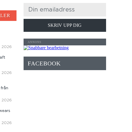
FLER
SKRIV UPP DIG
i, 2026
aft
FACEBOOK
i, 2026
 från
i, 2026
wears
i, 2026