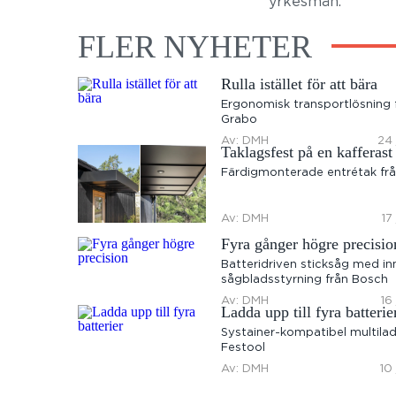
yrkesmän.
FLER NYHETER
Rulla istället för att bära
Ergonomisk transportlösning 
Grabo
Av: DMH
24 
Taklagsfest på en kafferast
Färdigmonterade entrétak frå
Av: DMH
17
Fyra gånger högre precisio
Batteridriven sticksåg med in
sågbladsstyrning från Bosch
Av: DMH
16
Ladda upp till fyra batterie
Systainer-kompatibel multilad
Festool
Av: DMH
10