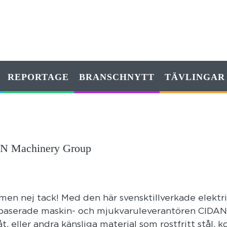
REPORTAGE
BRANSCHNYTT
TÄVLINGAR
DAN Machinery Group
en nej tack! Med den här svensktillverkade elektr
-baserade maskin- och mjukvaruleverantören CIDAN
 eller andra känsliga material som rostfritt stål, 