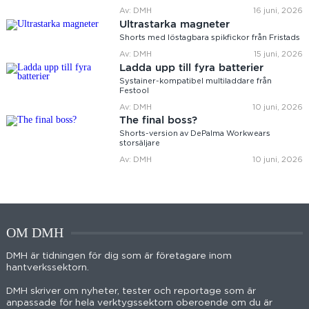
Av: DMH
16 juni, 2026
Ultrastarka magneter
Shorts med löstagbara spikfickor från Fristads
Av: DMH
15 juni, 2026
Ladda upp till fyra batterier
Systainer-kompatibel multiladdare från
Festool
Av: DMH
10 juni, 2026
The final boss?
Shorts-version av DePalma Workwears
storsäljare
Av: DMH
10 juni, 2026
OM DMH
DMH är tidningen för dig som är företagare inom
hantverkssektorn.
DMH skriver om nyheter, tester och reportage som är
anpassade för hela verktygssektorn oberoende om du är