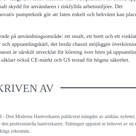
t skydd för användaren i riskfyllda arbetsmiljöer. Det
novativ pumpteknik gör att faten enkelt och bekvämt kan plac
ende på användningsområde: ett smalt, ett brett och ett vinklat
r och uppsamlingskärl, det breda chassit möjliggör överkörni
ssit är särskilt utvecklat för körning över hörn på uppsamlin
r såklart också CE-märkt och GS testad för högsta säkerhet.
KRIVEN AV
 - Den Moderna Hantverkaren publicerat mängder av artiklar, nyheter,
ör den professionella hantverkaren. Tidningen uppstod ur behovet av en r
ckliga yrkesmän.