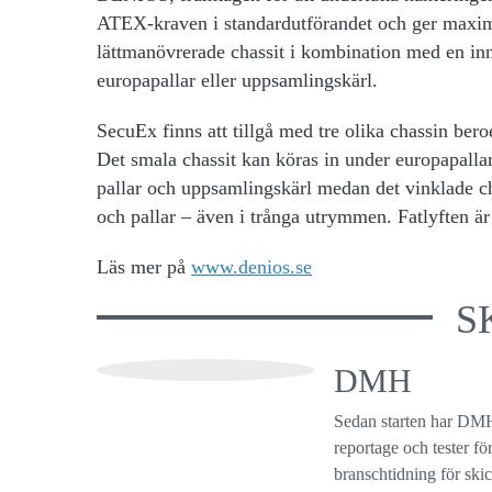
ATEX-kraven i standardutförandet och ger maximal
lättmanövrerade chassit i kombination med en in
europapallar eller uppsamlingskärl.
SecuEx finns att tillgå med tre olika chassin bero
Det smala chassit kan köras in under europapalla
pallar och uppsamlingskärl medan det vinklade cha
och pallar – även i trånga utrymmen. Fatlyften ä
Läs mer på
www.denios.se
S
DMH
Sedan starten har DMH
reportage och tester f
branschtidning för ski