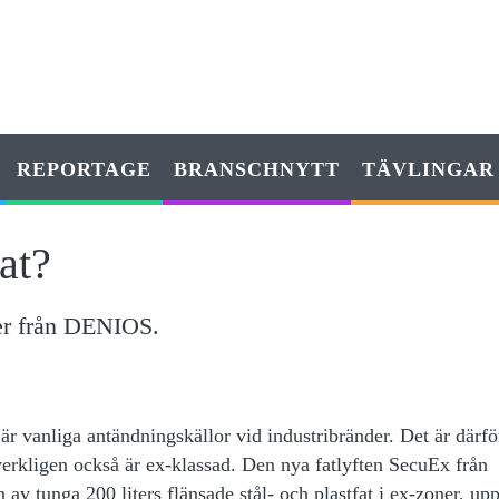
REPORTAGE
BRANSCHNYTT
TÄVLINGAR
lat?
ner från DENIOS.
t är vanliga antändningskällor vid industribränder. Det är därfö
 verkligen också är ex-klassad. Den nya fatlyften SecuEx från
v tunga 200 liters flänsade stål- och plastfat i ex-zoner, upp