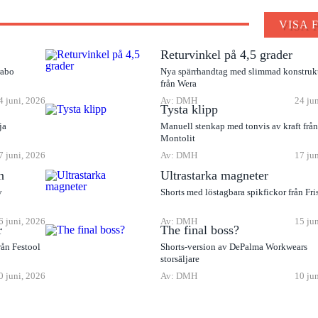
VISA 
Returvinkel på 4,5 grader
rabo
Nya spärrhandtag med slimmad konstruk
från Wera
4 juni, 2026
Av: DMH
24 ju
Tysta klipp
ja
Manuell stenkap med tonvis av kraft frå
Montolit
7 juni, 2026
Av: DMH
17 ju
n
Ultrastarka magneter
v
Shorts med löstagbara spikfickor från Fri
6 juni, 2026
Av: DMH
15 ju
r
The final boss?
rån Festool
Shorts-version av DePalma Workwears
storsäljare
0 juni, 2026
Av: DMH
10 ju