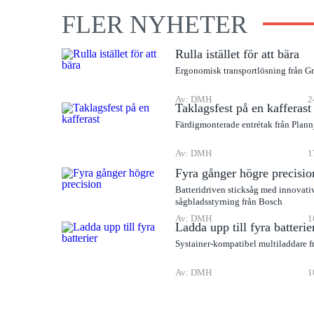
FLER NYHETER
Rulla istället för att bära
Ergonomisk transportlösning från G
Av: DMH
2
Taklagsfest på en kafferast
Färdigmonterade entrétak från Plann
Av: DMH
1
Fyra gånger högre precisio
Batteridriven sticksåg med innovati
sågbladsstyrning från Bosch
Av: DMH
1
Ladda upp till fyra batterie
Systainer-kompatibel multiladdare f
Av: DMH
1