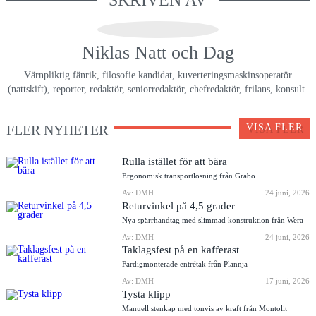
SKRIVEN AV
Niklas Natt och Dag
Värnpliktig fänrik, filosofie kandidat, kuverteringsmaskinsoperatör
(nattskift), reporter, redaktör, seniorredaktör, chefredaktör, frilans, konsult.
FLER NYHETER
VISA FLER
Rulla istället för att bära
Ergonomisk transportlösning från Grabo
Av: DMH
24 juni, 2026
Returvinkel på 4,5 grader
Nya spärrhandtag med slimmad konstruktion från Wera
Av: DMH
24 juni, 2026
Taklagsfest på en kafferast
Färdigmonterade entrétak från Plannja
Av: DMH
17 juni, 2026
Tysta klipp
Manuell stenkap med tonvis av kraft från Montolit