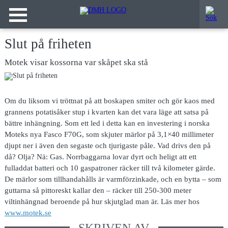
Slut på friheten
Motek visar kossorna var skåpet ska stå
Om du liksom
vi tröttnat på att boskapen smiter och gör kaos med
grannens potatisåker stup i kvarten kan det vara läge att satsa på
bättre inhängning. Som ett led i detta kan en investering i norska
Moteks nya Fasco F70G, som skjuter märlor på 3,1×40 millimeter
djupt ner i även den segaste och tjurigaste påle. Vad drivs den på
då? Olja? Nä: Gas. Norrbaggarna lovar dyrt och heligt att ett
fulladdat batteri och 10 gaspatroner räcker till två kilometer gärde.
De märlor som tillhandahålls är varmförzinkade, och en bytta – som
guttarna så pittoreskt kallar den – räcker till 250-300 meter
viltinhängnad beroende på hur skjutglad man är. Läs mer hos
www.motek.se