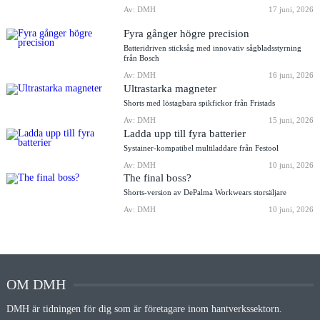
Av: DMH
17 juni, 2026
Fyra gånger högre precision
Batteridriven sticksåg med innovativ sågbladsstyrning
från Bosch
Av: DMH
16 juni, 2026
Ultrastarka magneter
Shorts med löstagbara spikfickor från Fristads
Av: DMH
15 juni, 2026
Ladda upp till fyra batterier
Systainer-kompatibel multiladdare från Festool
Av: DMH
10 juni, 2026
The final boss?
Shorts-version av DePalma Workwears storsäljare
Av: DMH
10 juni, 2026
OM DMH
DMH är tidningen för dig som är företagare inom hantverkssektorn.