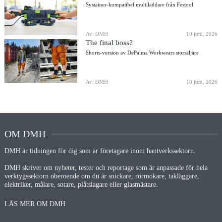
Systainer-kompatibel multiladdare från Festool
Av: DMH
10 juni, 2026
The final boss?
Shorts-version av DePalma Workwears storsäljare
Av: DMH
10 juni, 2026
OM DMH
DMH är tidningen för dig som är företagare inom hantverkssektorn.
DMH skriver om nyheter, tester och reportage som är anpassade för hela
verktygssektorn oberoende om du är snickare, rörmokare, takläggare,
elektriker, målare, sotare, plåtslagare eller glasmästare.
LÄS MER OM DMH