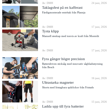
Av: DMH
24 juni, 2026
Taklagsfest på en kafferast
Färdigmonterade entrétak från Plannja
Av: DMH
17 juni, 2026
Tysta klipp
Manuell stenkap med tonvis av kraft från Montolit
Av: DMH
17 juni, 2026
Fyra gånger högre precision
Batteridriven sticksåg med innovativ sågbladsstyrning
från Bosch
Av: DMH
16 juni, 2026
Ultrastarka magneter
Shorts med löstagbara spikfickor från Fristads
Av: DMH
15 juni, 2026
Ladda upp till fyra batterier