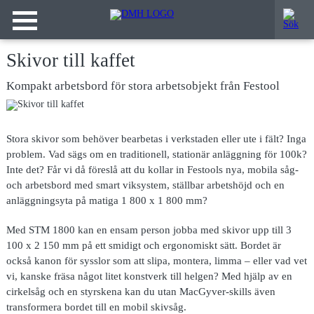
Skivor till kaffet
Kompakt arbetsbord för stora arbetsobjekt från Festool
Stora skivor som
behöver bearbetas i verkstaden eller ute i fält? Inga
problem. Vad sägs om en traditionell, stationär anläggning för 100k?
Inte det? Får vi då föreslå att du kollar in Festools nya, mobila såg-
och arbetsbord med smart viksystem, ställbar arbetshöjd och en
anläggningsyta på matiga 1 800 x 1 800 mm?
Med STM 1800 kan en ensam person jobba med skivor upp till 3
100 x 2 150 mm på ett smidigt och ergonomiskt sätt. Bordet är
också kanon för sysslor som att slipa, montera, limma – eller vad vet
vi, kanske fräsa något litet konstverk till helgen? Med hjälp av en
cirkelsåg och en styrskena kan du utan MacGyver-skills även
transformera bordet till en mobil skivsåg.