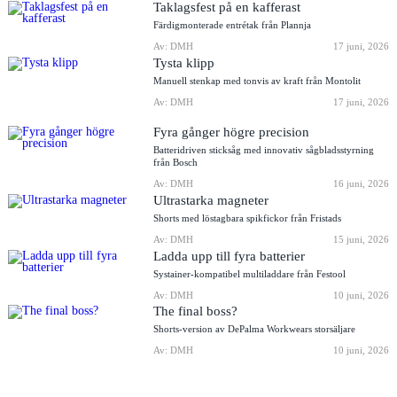
Taklagsfest på en kafferast
Färdigmonterade entrétak från Plannja
Av: DMH
17 juni, 2026
Tysta klipp
Manuell stenkap med tonvis av kraft från Montolit
Av: DMH
17 juni, 2026
Fyra gånger högre precision
Batteridriven sticksåg med innovativ sågbladsstyrning
från Bosch
Av: DMH
16 juni, 2026
Ultrastarka magneter
Shorts med löstagbara spikfickor från Fristads
Av: DMH
15 juni, 2026
Ladda upp till fyra batterier
Systainer-kompatibel multiladdare från Festool
Av: DMH
10 juni, 2026
The final boss?
Shorts-version av DePalma Workwears storsäljare
Av: DMH
10 juni, 2026