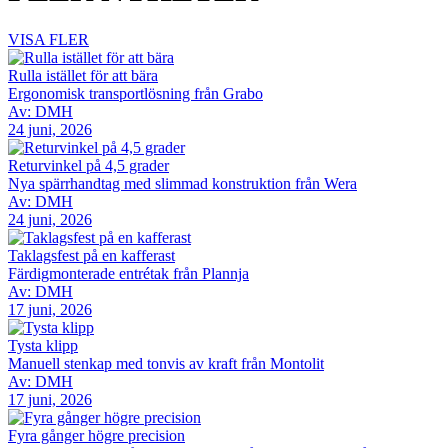
VISA FLER
Rulla istället för att bära
Ergonomisk transportlösning från Grabo
Av: DMH
24 juni, 2026
Returvinkel på 4,5 grader
Nya spärrhandtag med slimmad konstruktion från Wera
Av: DMH
24 juni, 2026
Taklagsfest på en kafferast
Färdigmonterade entrétak från Plannja
Av: DMH
17 juni, 2026
Tysta klipp
Manuell stenkap med tonvis av kraft från Montolit
Av: DMH
17 juni, 2026
Fyra gånger högre precision