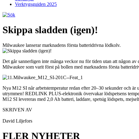
Verktygsguiden 2025
Skippa sladden (igen)!
Milwaukee lanserar marknadens första batteridrivna lödkolv.
Det går sannerligen inte många veckor nu för tiden utan att någon av de 
Milwaukee som varit först på bollen med marknadens första batteridri
Nya M12 SI når arbetstemperatur redan efter 20–30 sekunder och är ut
utrymmen! REDLINK PLUS-elektronik övervakar lödspetsens temperatur 
M12 SI levereras med 2,0 Ah batteri, laddare, spetsig lödspets, mejs
SKRIVEN AV
David Liljefors
FLER NYHETER