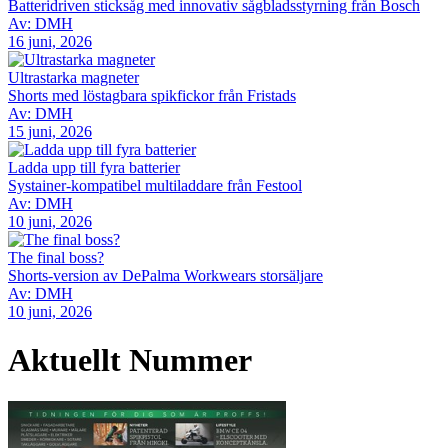
Batteridriven sticksåg med innovativ sågbladsstyrning från Bosch
Av: DMH
16 juni, 2026
Ultrastarka magneter
Shorts med löstagbara spikfickor från Fristads
Av: DMH
15 juni, 2026
Ladda upp till fyra batterier
Systainer-kompatibel multiladdare från Festool
Av: DMH
10 juni, 2026
The final boss?
Shorts-version av DePalma Workwears storsäljare
Av: DMH
10 juni, 2026
Aktuellt Nummer