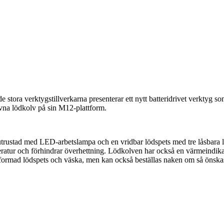
stora verktygstillverkarna presenterar ett nytt batteridrivet verktyg som 
vna lödkolv på sin M12-plattform.
rustad med LED-arbetslampa och en vridbar lödspets med tre låsbara läg
och förhindrar överhettning. Lödkolven har också en värmeindikator v
elformad lödspets och väska, men kan också beställas naken om så önska