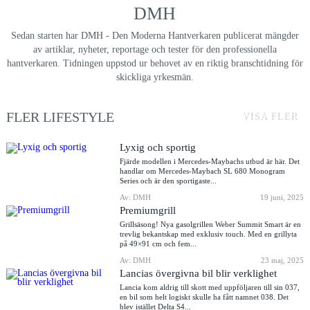
DMH
Sedan starten har DMH - Den Moderna Hantverkaren publicerat mängder
av artiklar, nyheter, reportage och tester för den professionella
hantverkaren. Tidningen uppstod ur behovet av en riktig branschtidning för
skickliga yrkesmän.
FLER LIFESTYLE
VISA FLER
Lyxig och sportig
Fjärde modellen i Mercedes-Maybachs utbud är här. Det
handlar om Mercedes-Maybach SL 680 Monogram
Series och är den sportigaste...
Av: DMH
19 juni, 2025
Premiumgrill
Grillsäsong! Nya gasolgrillen Weber Summit Smart är en
trevlig bekantskap med exklusiv touch. Med en grillyta
på 49×91 cm och fem...
Av: DMH
23 maj, 2025
Lancias övergivna bil blir verklighet
Lancia kom aldrig till skott med uppföljaren till sin 037,
en bil som helt logiskt skulle ha fått namnet 038. Det
blev istället Delta S4...