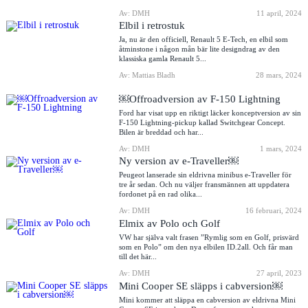
Av: DMH
11 april, 2024
Elbil i retrostuk
Ja, nu är den officiell, Renault 5 E-Tech, en elbil som
åtminstone i någon mån bär lite designdrag av den
klassiska gamla Renault 5...
Av: Mattias Bladh
28 mars, 2024
￼Offroadversion av F-150 Lightning
Ford har visat upp en riktigt läcker konceptversion av sin
F-150 Lightning-pickup kallad Switchgear Concept.
Bilen är breddad och har...
Av: DMH
1 mars, 2024
Ny version av e-Traveller￼
Peugeot lanserade sin eldrivna minibus e-Traveller för
tre år sedan. Och nu väljer fransmännen att uppdatera
fordonet på en rad olika...
Av: DMH
16 februari, 2024
Elmix av Polo och Golf
VW har själva valt frasen ”Rymlig som en Golf, prisvärd
som en Polo” om den nya elbilen ID.2all. Och får man
till det här...
Av: DMH
27 april, 2023
Mini Cooper SE släpps i cabversion￼
Mini kommer att släppa en cabversion av eldrivna Mini