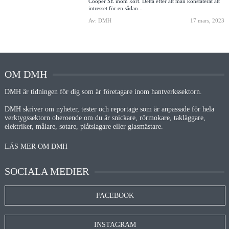
Cooper SE inom kort. Detta efter att man konstaterat att
intresset för en sådan...
Av: DMH
17 mars, 2023
OM DMH
DMH är tidningen för dig som är företagare inom hantverkssektorn.
DMH skriver om nyheter, tester och reportage som är anpassade för hela
verktygssektorn oberoende om du är snickare, rörmokare, takläggare,
elektriker, målare, sotare, plåtslagare eller glasmästare.
LÄS MER OM DMH
SOCIALA MEDIER
FACEBOOK
INSTAGRAM