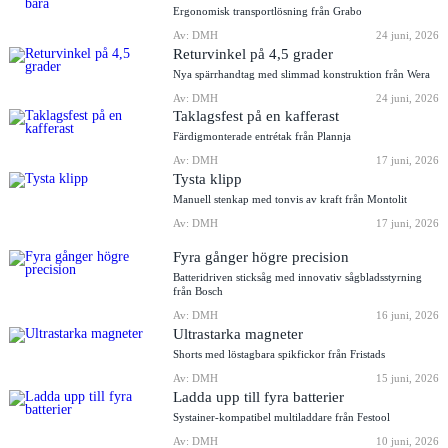
Ergonomisk transportlösning från Grabo
Av: DMH
24 juni, 2026
Returvinkel på 4,5 grader
Nya spärrhandtag med slimmad konstruktion från Wera
Av: DMH
24 juni, 2026
Taklagsfest på en kafferast
Färdigmonterade entrétak från Plannja
Av: DMH
17 juni, 2026
Tysta klipp
Manuell stenkap med tonvis av kraft från Montolit
Av: DMH
17 juni, 2026
Fyra gånger högre precision
Batteridriven sticksåg med innovativ sågbladsstyrning
från Bosch
Av: DMH
16 juni, 2026
Ultrastarka magneter
Shorts med löstagbara spikfickor från Fristads
Av: DMH
15 juni, 2026
Ladda upp till fyra batterier
Systainer-kompatibel multiladdare från Festool
Av: DMH
10 juni, 2026