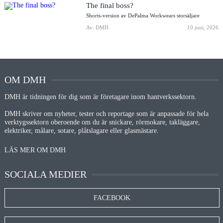
The final boss?
Shorts-version av DePalma Workwears storsäljare
Av: DMH
10 juni, 2026
OM DMH
DMH är tidningen för dig som är företagare inom hantverkssektorn.
DMH skriver om nyheter, tester och reportage som är anpassade för hela
verktygssektorn oberoende om du är snickare, rörmokare, takläggare,
elektriker, målare, sotare, plåtslagare eller glasmästare.
LÄS MER OM DMH
SOCIALA MEDIER
FACEBOOK