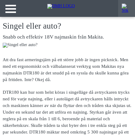
Singel eller auto?
Snabb och effektiv 18V najmaskin från Makita.
Att dra fast armeringsjärn på ett större jobb är ingen picknick. Men
med ett ergonomiskt och välbalanserat verktyg som Makitas nya
najmaskin DTR180 är det snudd på en syssla du skulle kunna göra
på fritiden. Inte? Okej då.
DTR180 kan hur som helst köras i singelläge då avtryckaren trycks
ned för varje najning, eller i autoläget då avtryckaren hålls intryckt
och maskinen känner av när du flyttar den och tråden ska skjutas ut.
Under en sekund tar det att utföra en najning. Styrkan går även att
reglera på en skala från 1 till 6, beroende på material och
säkerhetskrav. Skulle tråden ta slut byter den i tre enkla steg på ett
par sekunder. DTR180 mäktar med omkring 5 300 najningar på ett