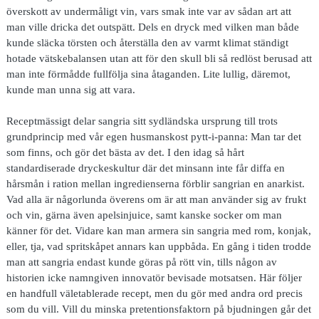
överskott av undermåligt vin, vars smak inte var av sådan art att
man ville dricka det outspätt. Dels en dryck med vilken man både
kunde släcka törsten och återställa den av varmt klimat ständigt
hotade vätskebalansen utan att för den skull bli så redlöst berusad att
man inte förmådde fullfölja sina åtaganden. Lite lullig, däremot,
kunde man unna sig att vara.
Receptmässigt delar sangria sitt sydländska ursprung till trots
grundprincip med vår egen husmanskost pytt-i-panna: Man tar det
som finns, och gör det bästa av det. I den idag så hårt
standardiserade dryckeskultur där det minsann inte får diffa en
hårsmån i ration mellan ingredienserna förblir sangrian en anarkist.
Vad alla är någorlunda överens om är att man använder sig av frukt
och vin, gärna även apelsinjuice, samt kanske socker om man
känner för det. Vidare kan man armera sin sangria med rom, konjak,
eller, tja, vad spritskåpet annars kan uppbåda. En gång i tiden trodde
man att sangria endast kunde göras på rött vin, tills någon av
historien icke namngiven innovatör bevisade motsatsen. Här följer
en handfull väletablerade recept, men du gör med andra ord precis
som du vill. Vill du minska pretentionsfaktorn på bjudningen går det