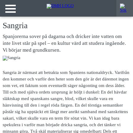
Sangria
Spanjorerna sover på dagarna och dricker inte vatten om
inte livet står på spel – en kultur värd att studera ingående.
Vi börjar med grundkursen.
Sangria är närmast
att betrakta som Spaniens nationaldryck. Varifrån
den kommer och varför den heter som den gör är det däremot ingen
som vet, ett faktum som eventuellt säger någonting om dess ålder.
Till och med själva ordets ursprung är höljt i dunkel: En del hävdar
släktskap med spanskans sangre, blod, vilket skulle vara en
hänvisning till den i regel röda färgen. En del törstiga semantiker
påstår sig ha upptäckt ett långt mer anrikt samband med sanskritens
sakari, vilket skulle vara en term för sötat vin. Vi kan idag bara
spekulera i varför man började dricka sangria, och det tänker vi
minsann göra. Två skäl materialiserar sig omedelbart: Dels ett