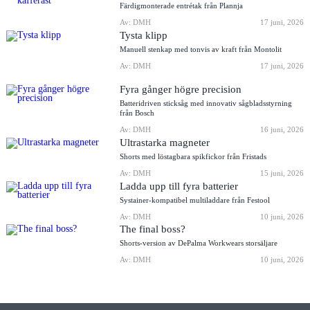
Färdigmonterade entrétak från Plannja
Av: DMH
17 juni, 2026
Tysta klipp
Manuell stenkap med tonvis av kraft från Montolit
Av: DMH
17 juni, 2026
Fyra gånger högre precision
Batteridriven sticksåg med innovativ sågbladsstyrning
från Bosch
Av: DMH
16 juni, 2026
Ultrastarka magneter
Shorts med löstagbara spikfickor från Fristads
Av: DMH
15 juni, 2026
Ladda upp till fyra batterier
Systainer-kompatibel multiladdare från Festool
Av: DMH
10 juni, 2026
The final boss?
Shorts-version av DePalma Workwears storsäljare
Av: DMH
10 juni, 2026