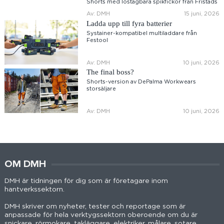
Shorts med löstagbara spikfickor från Fristads
Av: DMH
15 juni, 2026
Ladda upp till fyra batterier
Systainer-kompatibel multiladdare från
Festool
Av: DMH
10 juni, 2026
The final boss?
Shorts-version av DePalma Workwears
storsäljare
Av: DMH
10 juni, 2026
OM DMH
DMH är tidningen för dig som är företagare inom
hantverkssektorn.
DMH skriver om nyheter, tester och reportage som är
anpassade för hela verktygssektorn oberoende om du är
snickare, rörmokare, takläggare, elektriker, målare, sotare,