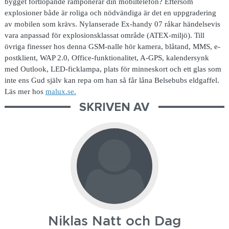
bygget fortlöpande ramponerar din mobiltelefon? Eftersom
explosioner både är roliga och nödvändiga är det en uppgradering
av mobilen som krävs. Nylanserade Ex-handy 07 råkar händelsevis
vara anpassad för explosionsklassat område (ATEX-miljö). Till
övriga finesser hos denna GSM-nalle hör kamera, blåtand, MMS, e-
postklient, WAP 2.0, Office-funktionalitet, A-GPS, kalendersynk
med Outlook, LED-ficklampa, plats för minneskort och ett glas som
inte ens Gud själv kan repa om han så får låna Belsebubs eldgaffel.
Läs mer hos
malux.se.
SKRIVEN AV
Niklas Natt och Dag