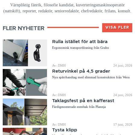
Värnpliktig fänrik, filosofie kandidat, kuverteringsmaskinsoperatör
(nattskift), reporter, redaktör, seniorredaktör, chefredaktör, frilans, konsult.
FLER NYHETER
VISA FLER
Rulla istället för att bära
Ergonomisk transportlösning från Grabo
Av: DMH
24 juni, 2026
Returvinkel på 4,5 grader
Nya spärrhandtag med slimmad konstruktion från Wera
Av: DMH
24 juni, 2026
Taklagsfest på en kafferast
Färdigmonterade entrétak från Plannja
Av: DMH
17 juni, 2026
Tysta klipp