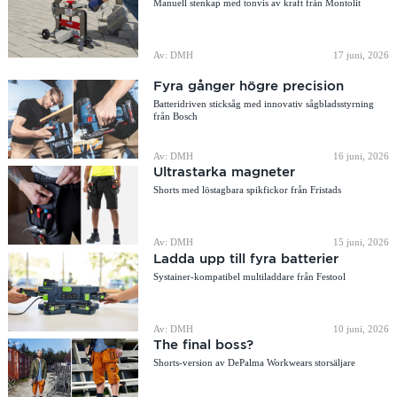
Manuell stenkap med tonvis av kraft från Montolit
Av: DMH
17 juni, 2026
Fyra gånger högre precision
Batteridriven sticksåg med innovativ sågbladsstyrning
från Bosch
Av: DMH
16 juni, 2026
Ultrastarka magneter
Shorts med löstagbara spikfickor från Fristads
Av: DMH
15 juni, 2026
Ladda upp till fyra batterier
Systainer-kompatibel multiladdare från Festool
Av: DMH
10 juni, 2026
The final boss?
Shorts-version av DePalma Workwears storsäljare