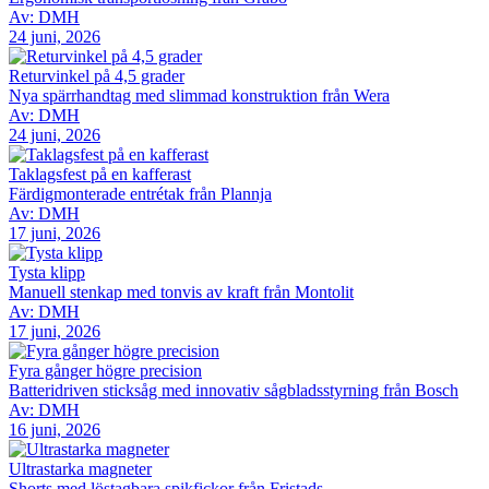
Av: DMH
24 juni, 2026
Returvinkel på 4,5 grader
Nya spärrhandtag med slimmad konstruktion från Wera
Av: DMH
24 juni, 2026
Taklagsfest på en kafferast
Färdigmonterade entrétak från Plannja
Av: DMH
17 juni, 2026
Tysta klipp
Manuell stenkap med tonvis av kraft från Montolit
Av: DMH
17 juni, 2026
Fyra gånger högre precision
Batteridriven sticksåg med innovativ sågbladsstyrning från Bosch
Av: DMH
16 juni, 2026
Ultrastarka magneter
Shorts med löstagbara spikfickor från Fristads