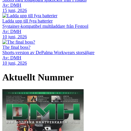
Av: DMH
15 juni, 2026
Ladda upp till fyra batterier
Systainer-kompatibel multiladdare från Festool
Av: DMH
10 juni, 2026
The final boss?
Shorts-version av DePalma Workwears storsäljare
Av: DMH
10 juni, 2026
Aktuellt Nummer