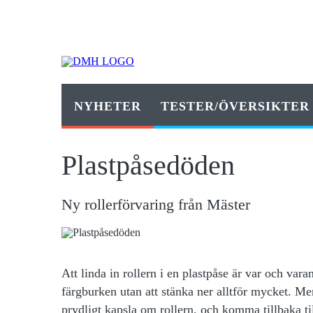
NYHETER
TESTER/ÖVERSIKTER
Plastpåsedöden
Ny rollerförvaring från Mäster
Att linda in
rollern i en plastpåse är var och var
färgburken utan att stänka ner alltför mycket. 
prydligt kapsla om rollern, och komma tillbaka t