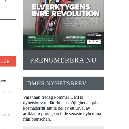
PRENUMERERA NU
FLER
tion
DMHS NYHETSBREV
ni, 2026
Varannan fredag kommer DMHs
nyhetsbrev ut där du har möjlighet att på ett
n
kostnadsfritt sätt ta del av ett urval av
artiklar, reportage och de senaste nyheterna
ni, 2026
från branschen.