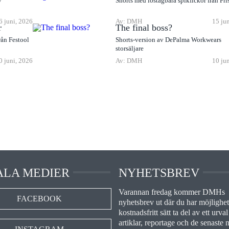
v
Shorts med löstagbara spikfickor från Fri
6 juni, 2026
Av: DMH
15 ju
r
The final boss?
rån Festool
Shorts-version av DePalma Workwears
storsäljare
0 juni, 2026
Av: DMH
10 ju
ALA MEDIER
NYHETSBREV
Varannan fredag kommer DMHs
FACEBOOK
nyhetsbrev ut där du har möjlighet 
kostnadsfritt sätt ta del av ett urval
artiklar, reportage och de senaste 