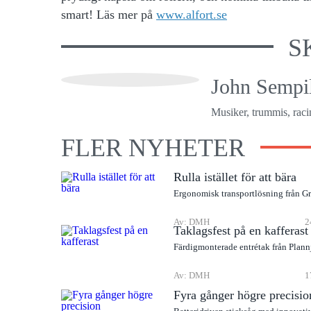
smart! Läs mer på
www.alfort.se
S
John Sempil
Musiker, trummis, racin
FLER NYHETER
Rulla istället för att bära
Ergonomisk transportlösning från G
Av: DMH
2
Taklagsfest på en kafferast
Färdigmonterade entrétak från Plann
Av: DMH
1
Fyra gånger högre precisio