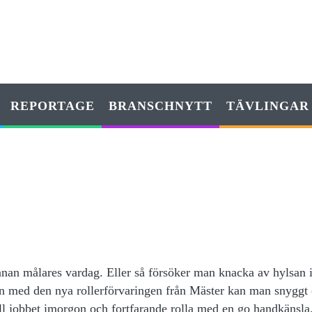
REPORTAGE
BRANSCHNYTT
TÄVLINGAR
annan målares vardag. Eller så försöker man knacka av hylsan 
Men med den nya rollerförvaringen från Mäster kan man snyggt
ill jobbet imorgon och fortfarande rolla med en go handkänsla