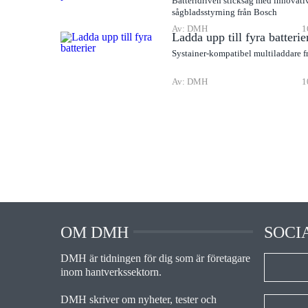
Batteridriven sticksåg med innovati
sågbladsstyrning från Bosch
Av: DMH
1
Ladda upp till fyra batterie
Systainer-kompatibel multiladdare f
Av: DMH
1
OM DMH
SOCI
DMH är tidningen för dig som är företagare
inom hantverkssektorn.
DMH skriver om nyheter, tester och