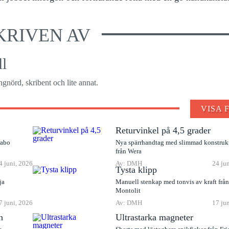
KRIVEN AV
l
gnörd, skribent och lite annat.
VISA 
Returvinkel på 4,5 grader
rabo
Nya spärrhandtag med slimmad konstruk
från Wera
4 juni, 2026
Av: DMH
24 ju
Tysta klipp
ja
Manuell stenkap med tonvis av kraft frå
Montolit
7 juni, 2026
Av: DMH
17 ju
n
Ultrastarka magneter