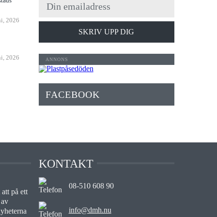
stads
ni, 2026
SKRIV UPP DIG
ni, 2026
FACEBOOK
KONTAKT
08-510 608 90
att på ett
 av
info@dmh.nu
nyheterna