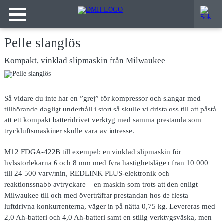
Pelle slanglös
Kompakt, vinklad slipmaskin från Milwaukee
Så vidare du
inte har en ”grej” för kompressor och slangar med
tillhörande dagligt underhåll i stort så skulle vi drista oss till att påstå
att ett kompakt batteridrivet verktyg med samma prestanda som
tryckluftsmaskiner skulle vara av intresse.
M12 FDGA-422B till exempel: en vinklad slipmaskin för
hylsstorlekarna 6 och 8 mm med fyra hastighetslägen från 10 000
till 24 500 varv/min, REDLINK PLUS-elektronik och
reaktionssnabb avtryckare – en maskin som trots att den enligt
Milwaukee till och med överträffar prestandan hos de flesta
luftdrivna konkurrenterna, väger in på nätta 0,75 kg. Levereras med
2,0 Ah-batteri och 4,0 Ah-batteri samt en stilig verktygsväska, men