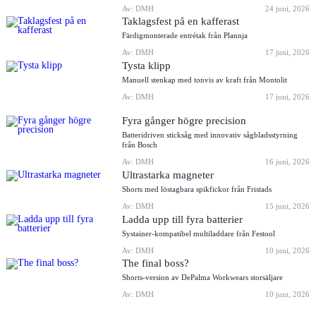
Av: DMH
24 juni, 2026
Taklagsfest på en kafferast
Färdigmonterade entrétak från Plannja
Av: DMH
17 juni, 2026
Tysta klipp
Manuell stenkap med tonvis av kraft från Montolit
Av: DMH
17 juni, 2026
Fyra gånger högre precision
Batteridriven sticksåg med innovativ sågbladsstyrning
från Bosch
Av: DMH
16 juni, 2026
Ultrastarka magneter
Shorts med löstagbara spikfickor från Fristads
Av: DMH
15 juni, 2026
Ladda upp till fyra batterier
Systainer-kompatibel multiladdare från Festool
Av: DMH
10 juni, 2026
The final boss?
Shorts-version av DePalma Workwears storsäljare
Av: DMH
10 juni, 2026