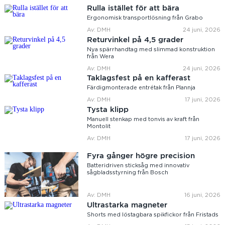
Rulla istället för att bära
Ergonomisk transportlösning från Grabo
Av: DMH
24 juni, 2026
Returvinkel på 4,5 grader
Nya spärrhandtag med slimmad konstruktion
från Wera
Av: DMH
24 juni, 2026
Taklagsfest på en kafferast
Färdigmonterade entrétak från Plannja
Av: DMH
17 juni, 2026
Tysta klipp
Manuell stenkap med tonvis av kraft från
Montolit
Av: DMH
17 juni, 2026
Fyra gånger högre precision
Batteridriven sticksåg med innovativ
sågbladsstyrning från Bosch
Av: DMH
16 juni, 2026
Ultrastarka magneter
Shorts med löstagbara spikfickor från Fristads