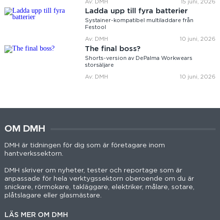
Av: DMH
15 juni, 2026
Ladda upp till fyra batterier
Systainer-kompatibel multiladdare från
Festool
Av: DMH
10 juni, 2026
The final boss?
Shorts-version av DePalma Workwears
storsäljare
Av: DMH
10 juni, 2026
OM DMH
DMH är tidningen för dig som är företagare inom
hantverkssektorn.
DMH skriver om nyheter, tester och reportage som är
anpassade för hela verktygssektorn oberoende om du är
snickare, rörmokare, takläggare, elektriker, målare, sotare,
plåtslagare eller glasmästare.
LÄS MER OM DMH