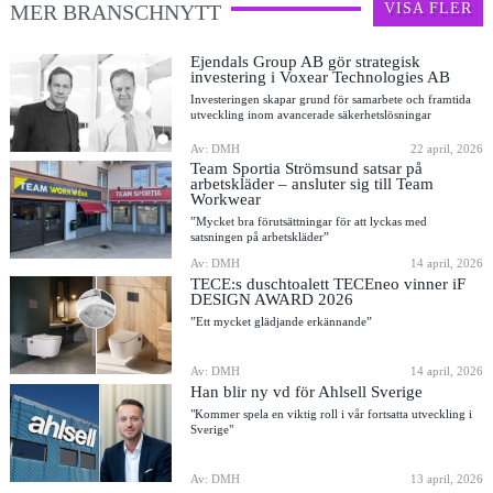
MER BRANSCHNYTT
VISA FLER
Ejendals Group AB gör strategisk
investering i Voxear Technologies AB
Investeringen skapar grund för samarbete och framtida
utveckling inom avancerade säkerhetslösningar
Av: DMH
22 april, 2026
Team Sportia Strömsund satsar på
arbetskläder – ansluter sig till Team
Workwear
”Mycket bra förutsättningar för att lyckas med
satsningen på arbetskläder”
Av: DMH
14 april, 2026
TECE:s duschtoalett TECEneo vinner iF
DESIGN AWARD 2026
”Ett mycket glädjande erkännande”
Av: DMH
14 april, 2026
Han blir ny vd för Ahlsell Sverige
"Kommer spela en viktig roll i vår fortsatta utveckling i
Sverige"
Av: DMH
13 april, 2026