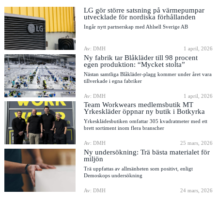
LG gör större satsning på värmepumpar
utvecklade för nordiska förhållanden
Ingår nytt partnerskap med Ahlsell Sverige AB
Av: DMH
1 april, 2026
Ny fabrik tar Blåkläder till 98 procent
egen produktion: “Mycket stolta”
Nästan samtliga Blåkläder-plagg kommer under året vara
tillverkade i egna fabriker
Av: DMH
1 april, 2026
Team Workwears medlemsbutik MT
Yrkeskläder öppnar ny butik i Botkyrka
Yrkesklädesbutiken omfattar 305 kvadratmeter med ett
brett sortiment inom flera branscher
Av: DMH
25 mars, 2026
Ny undersökning: Trä bästa materialet för
miljön
Trä uppfattas av allmänheten som positivt, enligt
Demoskops undersökning
Av: DMH
24 mars, 2026