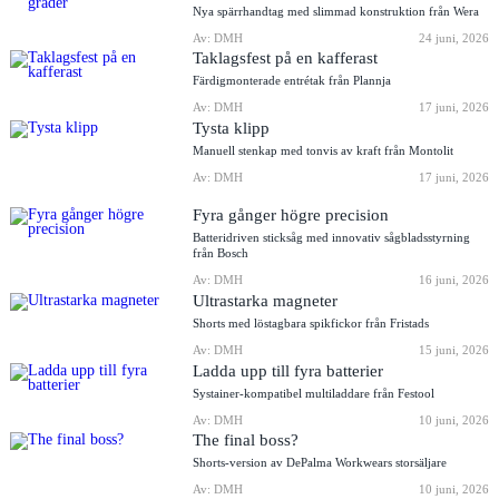
Nya spärrhandtag med slimmad konstruktion från Wera
Av: DMH
24 juni, 2026
Taklagsfest på en kafferast
Färdigmonterade entrétak från Plannja
Av: DMH
17 juni, 2026
Tysta klipp
Manuell stenkap med tonvis av kraft från Montolit
Av: DMH
17 juni, 2026
Fyra gånger högre precision
Batteridriven sticksåg med innovativ sågbladsstyrning
från Bosch
Av: DMH
16 juni, 2026
Ultrastarka magneter
Shorts med löstagbara spikfickor från Fristads
Av: DMH
15 juni, 2026
Ladda upp till fyra batterier
Systainer-kompatibel multiladdare från Festool
Av: DMH
10 juni, 2026
The final boss?
Shorts-version av DePalma Workwears storsäljare
Av: DMH
10 juni, 2026