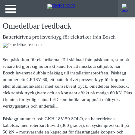
Omedelbar feedback
Batteridrivna proffsverktyg för elektriker från Bosch
Sen påskafton för elektrikerna. Till skillnad från påskharen, som på
senare tid gjort sig notoriskt känd för att missköta sitt jobb, har
Bosch levererat dubbla påskägg till installationsproffsen. Påskägg
nummer ett: GP 18V-60, ett batteridrivet pressverktyg för koppar-
eller aluminiumkablar med konsekvent tryck, omedelbar feedback,
elektronisk tryckgivare och en konstant effekt på matiga 60 kN. Plus
i kanten för tydlig status-LED som indikerar uppnått måltryck,
verktygsstatus och underhåll.
Påskägg nummer två: GKH 18V-50 SOLO, en batteridriven
kabelsax med roterbart huvud (360 grader), en systempresskraft på
50 kN – motsvarande en kapacitet för flersträngade koppar- och