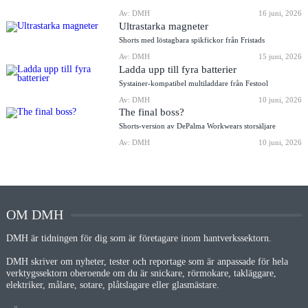
Av: DMH
16 juni, 2026
Ultrastarka magneter
Shorts med löstagbara spikfickor från Fristads
Av: DMH
15 juni, 2026
Ladda upp till fyra batterier
Systainer-kompatibel multiladdare från Festool
Av: DMH
10 juni, 2026
The final boss?
Shorts-version av DePalma Workwears storsäljare
Av: DMH
10 juni, 2026
OM DMH
DMH är tidningen för dig som är företagare inom hantverkssektorn.
DMH skriver om nyheter, tester och reportage som är anpassade för hela
verktygssektorn oberoende om du är snickare, rörmokare, takläggare,
elektriker, målare, sotare, plåtslagare eller glasmästare.