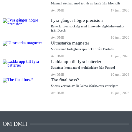
Manuell stenkap med tonvis av kraft från Montolit
Av: DMH
17 juni, 2026
Fyra gånger högre precision
Batteridriven sticksåg med innovativ sågbladsstyrning
från Bosch
Av: DMH
16 juni, 2026
Ultrastarka magneter
Shorts med löstagbara spikfickor från Fristads
Av: DMH
15 juni, 2026
Ladda upp till fyra batterier
Systainer-kompatibel multiladdare från Festool
Av: DMH
10 juni, 2026
The final boss?
Shorts-version av DePalma Workwears storsäljare
Av: DMH
10 juni, 2026
OM DMH