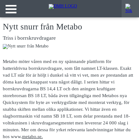
Nytt snurr från Metabo
Triss i borrskruvdragare
Metabo möter våren
med en ny spännande plattform för
batteridrivna borrskruvdragare, som fått namnet LT-klassen. Exakt
vad LT står för är höljt i dunkel så vitt vi vet, men av prestandan att
döma kan det knappast vara något dåligt. I serien hittar vi
borrskruvdragarna BS 14,4 LT och den aningen kraftigare
storebrorsan BS 18 LT, båda även tillgängliga med Metabos nya
Quicksystem för byte av verktygsfäste med monterat verktyg, för
snabba skiften mellan olika applikationer. Vi hittar även en
slagborrmaskin vid namn SB 18 LT, som delar prestanda med 18-
voltskusinen i skruvdragarsegmentet men levererar 24 000 slag i
minuten. Mer om dessa för yrket relevanta landvinningar hittar du
hos
www.
metabo.se.