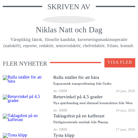
SKRIVEN AV
Niklas Natt och Dag
Värnpliktig fänrik, filosofie kandidat, kuverteringsmaskinsoperatör
(nattskift), reporter, redaktör, seniorredaktör, chefredaktör, frilans, konsult.
FLER NYHETER
VISA FLER
Rulla istället för att bära
Ergonomisk transportlösning från Grabo
Av: DMH
24 juni, 2026
Returvinkel på 4,5 grader
Nya spärrhandtag med slimmad konstruktion från Wera
Av: DMH
24 juni, 2026
Taklagsfest på en kafferast
Färdigmonterade entrétak från Plannja
Av: DMH
17 juni, 2026
Tysta klipp