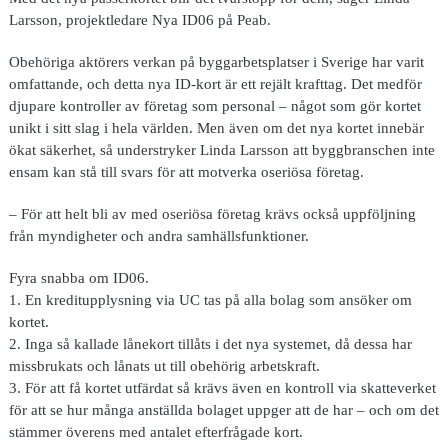
Larsson, projektledare Nya ID06 på Peab.
Obehöriga aktörers verkan på byggarbetsplatser i Sverige har varit
omfattande, och detta nya ID-kort är ett rejält krafttag. Det medför
djupare kontroller av företag som personal – något som gör kortet
unikt i sitt slag i hela världen. Men även om det nya kortet innebär
ökat säkerhet, så understryker Linda Larsson att byggbranschen inte
ensam kan stå till svars för att motverka oseriösa företag.
– För att helt bli av med oseriösa företag krävs också uppföljning
från myndigheter och andra samhällsfunktioner.
Fyra snabba om ID06.
1.
En kreditupplysning via UC tas på alla bolag som ansöker om
kortet.
2.
Inga så kallade lånekort tillåts i det nya systemet, då dessa har
missbrukats och lånats ut till obehörig arbetskraft.
3.
För att få kortet utfärdat så krävs även en kontroll via skatteverket
för att se hur många anställda bolaget uppger att de har – och om det
stämmer överens med antalet efterfrågade kort.