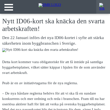
Nytt ID06-kort ska knäcka den svarta
arbetskraften!
Den 22 Januari införs det nya ID06-kortet i syfte att stärka
säkerheten inom byggbranschen i Sverige.
Detta kort kommer vara obligatoriskt för att få inträde på samtliga
byggarbetsplatser, vilket sätter käppar i hjulen för de som använder
svart arbetskraft.
Peab är en av initiativtagarna för de nya reglerna.
– De nya hårdare reglerna behövs för att vi ska få en sundare
konkurrens och mer ordning och reda i branschen. Fram till nu har
oseriösa aktörer haft för lätt att verka på svenska byggarbetsplatser.
Med det nya passerkortet blir det tvärstopp för dem, säger Linda