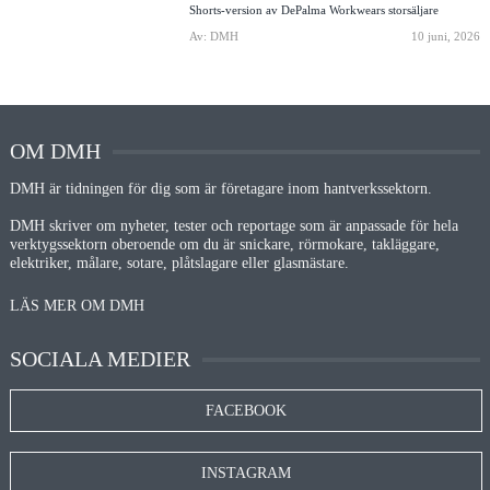
Shorts-version av DePalma Workwears storsäljare
Av: DMH
10 juni, 2026
OM DMH
DMH är tidningen för dig som är företagare inom hantverkssektorn.
DMH skriver om nyheter, tester och reportage som är anpassade för hela
verktygssektorn oberoende om du är snickare, rörmokare, takläggare,
elektriker, målare, sotare, plåtslagare eller glasmästare.
LÄS MER OM DMH
SOCIALA MEDIER
FACEBOOK
INSTAGRAM