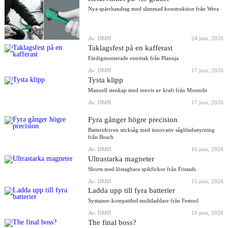
Nya spärrhandtag med slimmad konstruktion från Wera
Av: DMH
24 juni, 2026
Taklagsfest på en kafferast
Färdigmonterade entrétak från Plannja
Av: DMH
17 juni, 2026
Tysta klipp
Manuell stenkap med tonvis av kraft från Montolit
Av: DMH
17 juni, 2026
Fyra gånger högre precision
Batteridriven sticksåg med innovativ sågbladsstyrning
från Bosch
Av: DMH
16 juni, 2026
Ultrastarka magneter
Shorts med löstagbara spikfickor från Fristads
Av: DMH
15 juni, 2026
Ladda upp till fyra batterier
Systainer-kompatibel multiladdare från Festool
Av: DMH
10 juni, 2026
The final boss?