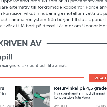
en uppgraderad produkt som är 20 procent styvare ä
gare alternativ till förkromade kopparrör. Fördelar
korrosion vilket innebär inga metaller i vattnet, p
g och samma rörsystem från början till slut. Uponor 
 svår att få bort på dessa! Läs mer om Uponor Met
KRIVEN AV
pill
racingnörd, skribent och lite annat.
VISA 
ära
Returvinkel på 4,5 grade
från
Nya spärrhandtag med slimmad
konstruktion från Wera
juni, 2026
Av: DMH
24 jun