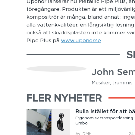
Uponor lanserar nu Metallic Pipe Plus, 
föregångare. Produkten är ett miljövänli
kompositrör är många, bland annat: ingen 
alla vattenkvalitéer, en långsiktig lösnin
också att skyddsplasten inte kommer vara
Pipe Plus på
www.uponor.se
S
John Sem
Musiker, trummis, 
FLER NYHETER
Rulla istället för att b
Ergonomisk transportlösning 
Grabo
Av: DMH
24 