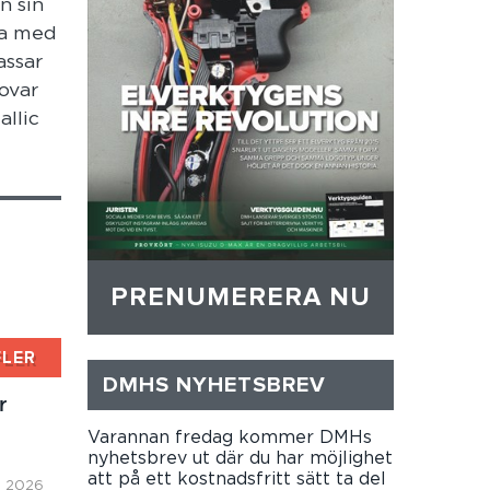
n sin
na med
assar
lovar
allic
PRENUMERERA NU
FLER
DMHS NYHETSBREV
r
Varannan fredag kommer DMHs
nyhetsbrev ut där du har möjlighet
att på ett kostnadsfritt sätt ta del
i, 2026