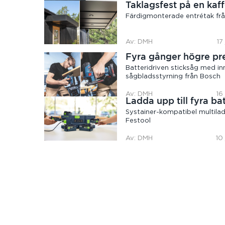
Taklagsfest på en kaff
Färdigmonterade entrétak frå
Av: DMH
17
Fyra gånger högre pr
Batteridriven sticksåg med in
sågbladsstyrning från Bosch
Av: DMH
16
Ladda upp till fyra bat
Systainer-kompatibel multilad
Festool
Av: DMH
10