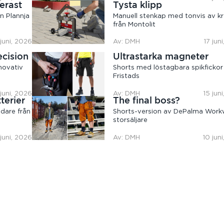
erast
Tysta klipp
n Plannja
Manuell stenkap med tonvis av kr
från Montolit
 juni, 2026
Av: DMH
17 jun
ecision
Ultrastarka magneter
novativ
Shorts med löstagbara spikfickor
Fristads
 juni, 2026
Av: DMH
15 jun
terier
The final boss?
dare från
Shorts-version av DePalma Work
storsäljare
 juni, 2026
Av: DMH
10 jun