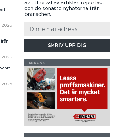
av ett urval av artiklar, reportage
och de senaste nyheterna från
aft
branschen.
i, 2026
 från
SKRIV UPP DIG
i, 2026
wears
i, 2026