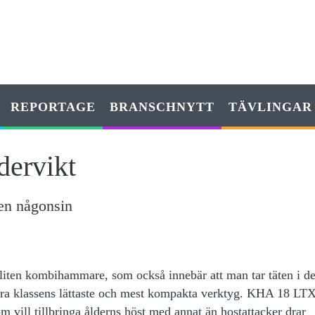
REPORTAGE
BRANSCHNYTT
TÄVLINGAR
dervikt
en någonsin
 liten kombihammare, som också innebär att man tar täten i d
era klassens lättaste och mest kompakta verktyg. KHA 18 LT
 vill tillbringa ålderns höst med annat än hostattacker drar