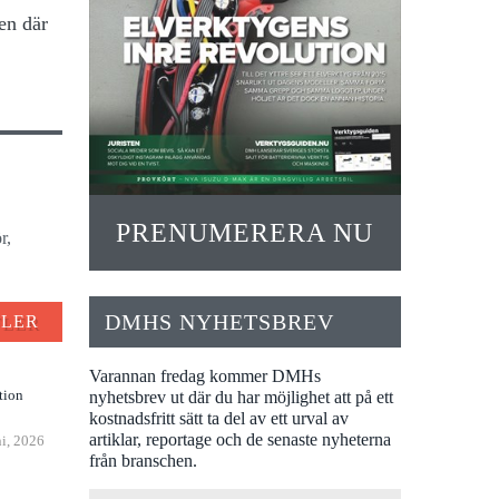
en där
PRENUMERERA NU
r,
DMHS NYHETSBREV
FLER
Varannan fredag kommer DMHs
tion
nyhetsbrev ut där du har möjlighet att på ett
kostnadsfritt sätt ta del av ett urval av
artiklar, reportage och de senaste nyheterna
ni, 2026
från branschen.
n