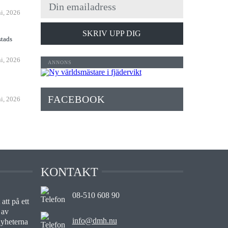
ni, 2026
SKRIV UPP DIG
stads
ni, 2026
FACEBOOK
ni, 2026
KONTAKT
08-510 608 90
att på ett
 av
info@dmh.nu
nyheterna