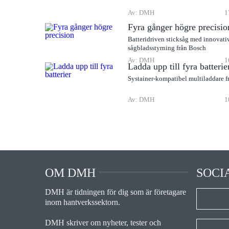
Av: DMH
1
Fyra gånger högre precisio
Batteridriven sticksåg med innovati
sågbladsstyrning från Bosch
Av: DMH
1
Ladda upp till fyra batterie
Systainer-kompatibel multiladdare f
Av: DMH
1
OM DMH
SOCI
DMH är tidningen för dig som är företagare
inom hantverkssektorn.
DMH skriver om nyheter, tester och