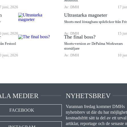
Montolit
7 juni, 2026
Av: DMH
17 ju
n
Ultrastarka magneter
v
Shorts med löstagbara spikfickor från Fri
6 juni, 2026
Av: DMH
15 ju
r
The final boss?
rån Festool
Shorts-version av DePalma Workwears
storsäljare
0 juni, 2026
Av: DMH
10 ju
ALA MEDIER
NYHETSBREV
Varannan fredag kommer DMHs
FACEBOOK
nyhetsbrev ut där du har möjlighet 
kostnadsfritt sätt ta del av ett urval
artiklar, reportage och de senaste 