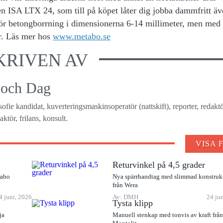
n ISA LTX 24, som till på köpet låter dig jobba dammfritt äv
k för betongborrning i dimensionerna 6-14 millimeter, men med
er. Läs mer hos
www.metabo.se
KRIVEN AV
 och Dag
osofie kandidat, kuverteringsmaskinsoperatör (nattskift), reporter, redaktö
ktör, frilans, konsult.
VISA 
Returvinkel på 4,5 grader
rabo
Nya spärrhandtag med slimmad konstruk
från Wera
4 juni, 2026
Av: DMH
24 ju
Tysta klipp
ja
Manuell stenkap med tonvis av kraft frå