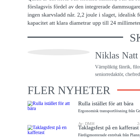
förslagsvis fördel av den integrerade dammsugare
ingen skarvsladd når. 2,2 joule i slaget, idealis
kapacitet att klara diametrar upp till 24 millimet
S
Niklas Natt
Värnpliktig fänrik, fil
seniorredaktör, chefreda
FLER NYHETER
Rulla istället för att bära
Ergonomisk transportlösning från G
Av: DMH
2
Taklagsfest på en kafferast
Färdigmonterade entrétak från Plann