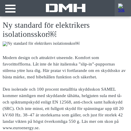
Ny standard för elektrikers
isolationsskor￼
Modern design och attraktivt utseende. Komfort som
favorittofflorna. Låt inte de här italienska ”slip-in”-puppornas
stilrena yttre lura dig. Här pratar vi fortfarande om en skyddssko av
bästa märke, med bibehållen funktion och säkerhet.
Den isolerade och 100 procent metallfria skyddsskon SAMEL
kommer nämligen med skyddande tåhätta, helgjuten sula med tå-
och spiktrampskydd enligt EN 12568, anti-chock samt halkskydd
(SRC). Och inte minst, ett fullgott skydd för spänningar upp till 20
kV/60 Hz. 38–47 är storlekarna som gäller, och just för storlek 42
landar vikten på högst överkomliga 550 g. Läs mer om skon på
www.euroenergy.se.