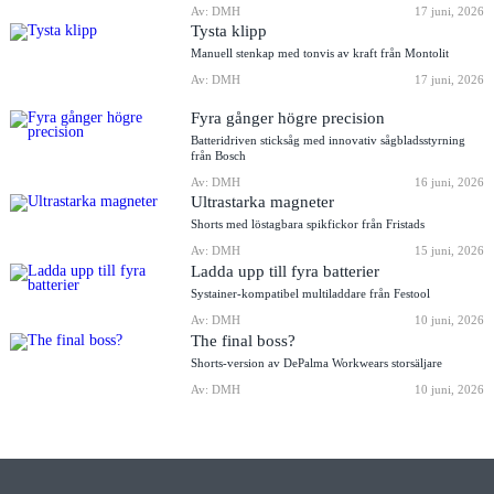
Av: DMH
17 juni, 2026
Tysta klipp
Manuell stenkap med tonvis av kraft från Montolit
Av: DMH
17 juni, 2026
Fyra gånger högre precision
Batteridriven sticksåg med innovativ sågbladsstyrning
från Bosch
Av: DMH
16 juni, 2026
Ultrastarka magneter
Shorts med löstagbara spikfickor från Fristads
Av: DMH
15 juni, 2026
Ladda upp till fyra batterier
Systainer-kompatibel multiladdare från Festool
Av: DMH
10 juni, 2026
The final boss?
Shorts-version av DePalma Workwears storsäljare
Av: DMH
10 juni, 2026