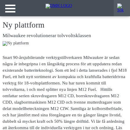
Ny plattform
Milwaukee revolutionerar tolvvoltsklassen
Snart 90-årsjubilerande verktygstillverkaren
Milwaukee är sedan
några år inbegripna i en långsiktig process för att uppdatera redan
existerande batteriteknologi. Som ett led i detta lanserades i fjol M18
Fuel, ett helt nytt sortiment av kompakta och kraftfulla batteridrivna
verktyg för 18-voltsplattformen. Nu har turen kommit till
tolvvoltarna, i och med splitter nya linjen M12 Fuel. Hittills
omfattar serien skruvdragaren M12 CD, borrskruvdragaren M12
CDD, slagborrmaskinen M12 CID och tvenne mutterdragare som
delat modellbeteckningen M12 CIW. Samtliga är kolborstbefriade,
och har jämfört med sina föregångare en tio gånger längre livstid,
dubbelt så mycket kraft och 50% längre drifttid. Vi lär få anledning
att återkomma till de individuella verktygen i tur och ordning. Läs