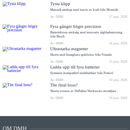
Tysta klipp
Manuell stenkap med tonvis av kraft från Montolit
Av: DMH
17 juni, 2026
Fyra gånger högre precision
Batteridriven sticksåg med innovativ sågbladsstyrning
från Bosch
Av: DMH
16 juni, 2026
Ultrastarka magneter
Shorts med löstagbara spikfickor från Fristads
Av: DMH
15 juni, 2026
Ladda upp till fyra batterier
Systainer-kompatibel multiladdare från Festool
Av: DMH
10 juni, 2026
The final boss?
Shorts-version av DePalma Workwears storsäljare
Av: DMH
10 juni, 2026
OM DMH