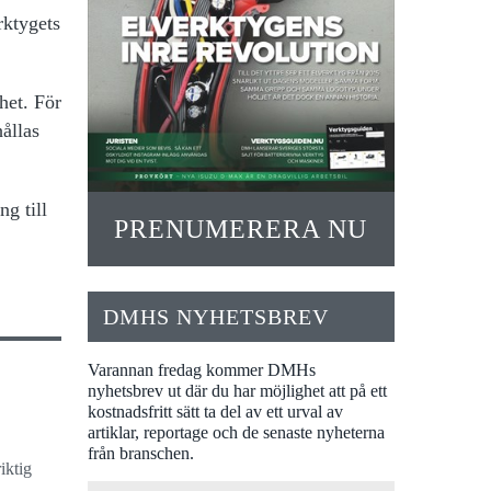
rktygets
het. För
ållas
g till
PRENUMERERA NU
DMHS NYHETSBREV
Varannan fredag kommer DMHs
nyhetsbrev ut där du har möjlighet att på ett
kostnadsfritt sätt ta del av ett urval av
artiklar, reportage och de senaste nyheterna
från branschen.
iktig