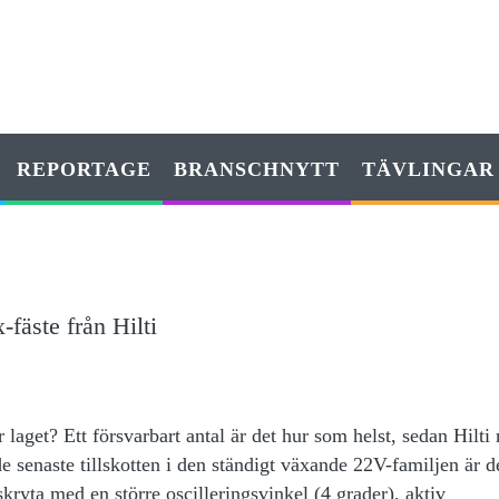
REPORTAGE
BRANSCHNYTT
TÄVLINGAR
fäste från Hilti
aget? Ett försvarbart antal är det hur som helst, sedan Hilti 
e senaste tillskotten i den ständigt växande 22V-familjen är d
ryta med en större oscilleringsvinkel (4 grader), aktiv