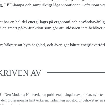
ng, LED-lampa och samt riktigt låga vibrationer – eftersom ve
t har en hel del energi lagts på ergonomi och användarvänlig
i en smart på/av-funktion som gör att utlösaren inte behöver h
e/säkrare att byta sågblad, och även ger bättre energiöverförin
KRIVEN AV
 - Den Moderna Hantverkaren publicerat mängder av artiklar, nyheter,
ör den professionella hantverkaren. Tidningen uppstod ur behovet av en r