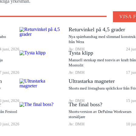
ckliga yrkesmän.
VISA 
Returvinkel på 4,5 grader
rabo
Nya spärrhandtag med slimmad konstruk
från Wera
4 juni, 2026
Av: DMH
24 ju
Tysta klipp
ja
Manuell stenkap med tonvis av kraft frå
Montolit
7 juni, 2026
Av: DMH
17 ju
n
Ultrastarka magneter
v
Shorts med löstagbara spikfickor från Fri
6 juni, 2026
Av: DMH
15 ju
r
The final boss?
rån Festool
Shorts-version av DePalma Workwears
storsäljare
0 juni, 2026
Av: DMH
10 ju