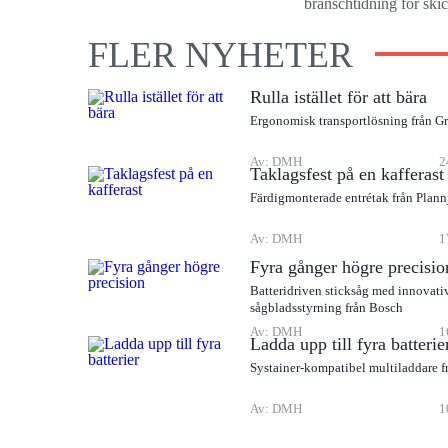
branschtidning för ski
FLER NYHETER
Rulla istället för att bära
Ergonomisk transportlösning från G
Av: DMH
2
Taklagsfest på en kafferast
Färdigmonterade entrétak från Plann
Av: DMH
1
Fyra gånger högre precisio
Batteridriven sticksåg med innovati
sågbladsstyrning från Bosch
Av: DMH
1
Ladda upp till fyra batterie
Systainer-kompatibel multiladdare f
Av: DMH
1