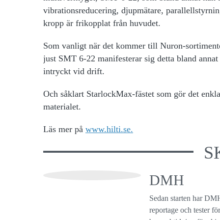
vibrationsreducering, djupmätare, parallellstyrni
kropp är frikopplat från huvudet.
Som vanligt när det kommer till Nuron-sortimente
just SMT 6-22 manifesterar sig detta bland annat 
intryckt vid drift.
Och såklart StarlockMax-fästet som gör det enklar
materialet.
Läs mer på
www.hilti.se.
S
DMH
Sedan starten har DMH
reportage och tester f