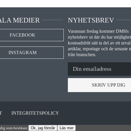
ALA MEDIER
NYHETSBREV
Varannan fredag kommer DMHs
FACEBOOK
nyhetsbrev ut där du har möjlighet 
kostnadsfritt sätt ta del av ett urval
artiklar, reportage och de senaste 
INSTAGRAM
från branschen.
SKRIV UPP DIG
T
INTEGRITETSPOLICY
 dig som besökare.
Ok, jag förstår
Läs mer