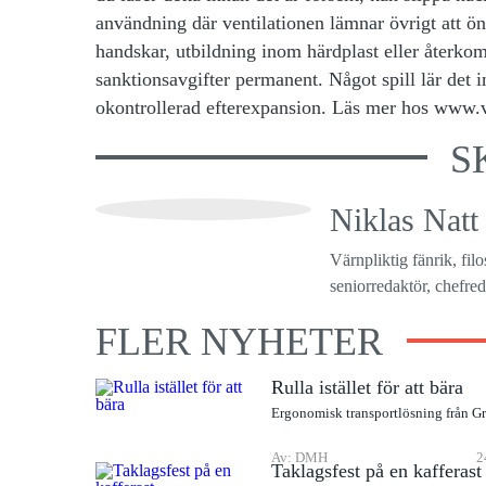
användning där ventilationen lämnar övrigt att 
handskar, utbildning inom härdplast eller återko
sanktionsavgifter permanent. Något spill lär det 
okontrollerad efterexpansion. Läs mer hos
www.v
S
Niklas Natt
Värnpliktig fänrik, fil
seniorredaktör, chefreda
FLER NYHETER
Rulla istället för att bära
Ergonomisk transportlösning från G
Av: DMH
2
Taklagsfest på en kafferast