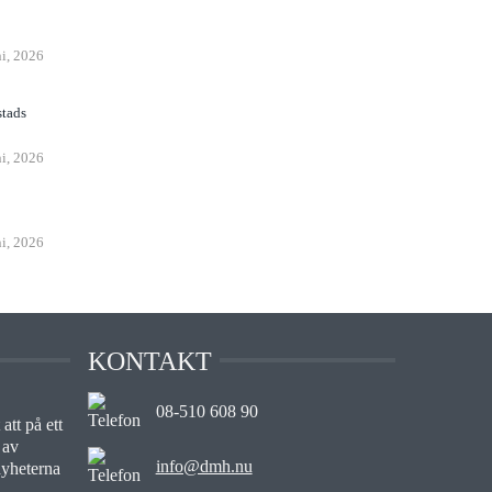
n
ni, 2026
stads
ni, 2026
ni, 2026
KONTAKT
08-510 608 90
att på ett
 av
info@dmh.nu
nyheterna