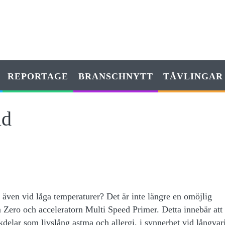
REPORTAGE
BRANSCHNYTT
TÄVLINGAR
id
t även vid låga temperaturer? Det är inte längre en omöjlig
Zero och acceleratorn Multi Speed Primer. Detta innebär att
ckdelar som livslång astma och allergi, i synnerhet vid långvar