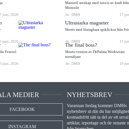
ja
Manuell stenkap med tonvis av kraft frå
Montolit
7 juni, 2026
Av: DMH
17 ju
n
Ultrastarka magneter
v
Shorts med löstagbara spikfickor från Fri
6 juni, 2026
Av: DMH
15 ju
r
The final boss?
rån Festool
Shorts-version av DePalma Workwears
storsäljare
0 juni, 2026
Av: DMH
10 ju
ALA MEDIER
NYHETSBREV
Varannan fredag kommer DMHs
FACEBOOK
nyhetsbrev ut där du har möjlighet 
kostnadsfritt sätt ta del av ett urval
artiklar, reportage och de senaste 
INSTAGRAM
från branschen.