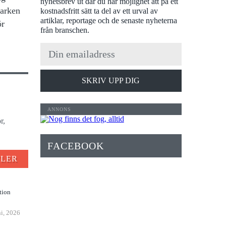
nyhetsbrev ut där du har möjlighet att på ett
varken
kostnadsfritt sätt ta del av ett urval av
artiklar, reportage och de senaste nyheterna
ör
från branschen.
SKRIV UPP DIG
r,
FACEBOOK
FLER
tion
ni, 2026