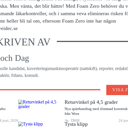
önska. Men vänta, det blir bättre! Med Foam Zero behöver du 
mmande läkarkontroller, och i samma veva elimineras risken f
inte heller bli tal om, eftersom Foam Zero inte har någon
eidec.se
KRIVEN AV
 och Dag
osofie kandidat, kuverteringsmaskinsoperatör (nattskift), reporter, redaktö
ktör, frilans, konsult.
VISA 
Returvinkel på 4,5 grader
rabo
Nya spärrhandtag med slimmad konstruk
från Wera
4 juni, 2026
Av: DMH
24 ju
Tysta klipp