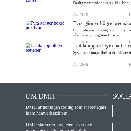
Färdigmonterade entrétak från Plann
Av: DMH
1
Fyra gånger högre precisio
Batteridriven sticksåg med innovati
sågbladsstyrning från Bosch
Av: DMH
1
Ladda upp till fyra batterie
Systainer-kompatibel multiladdare f
Av: DMH
1
OM DMH
SOCI
DMH är tidningen för dig som är företagare
inom hantverkssektorn.
DMH skriver om nyheter, tester och
reportage som är anpassade för hela