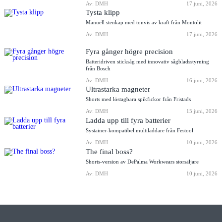
Av: DMH
17 juni, 2026
Tysta klipp
Manuell stenkap med tonvis av kraft från Montolit
Av: DMH
17 juni, 2026
Fyra gånger högre precision
Batteridriven sticksåg med innovativ sågbladsstyrning
från Bosch
Av: DMH
16 juni, 2026
Ultrastarka magneter
Shorts med löstagbara spikfickor från Fristads
Av: DMH
15 juni, 2026
Ladda upp till fyra batterier
Systainer-kompatibel multiladdare från Festool
Av: DMH
10 juni, 2026
The final boss?
Shorts-version av DePalma Workwears storsäljare
Av: DMH
10 juni, 2026