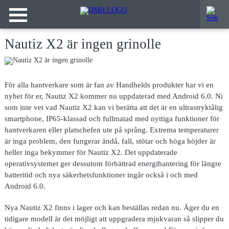
Nautiz X2 är ingen grinolle
För alla hantverkare som är fan av Handhelds produkter har vi en
nyhet för er, Nautiz X2 kommer nu uppdaterad med Android 6.0. Ni
som inte vet vad Nautiz X2 kan vi berätta att det är en ultrastryktålig
smartphone, IP65-klassad och fullmatad med nyttiga funktioner för
hantverkaren eller platschefen ute på språng. Extrema temperaturer
är inga problem, den fungerar ändå, fall, stötar och höga höjder är
heller inga bekymmer för Nautiz X2. Det uppdaterade
operativsystemet ger dessutom förbättrad energihantering för längre
batteritid och nya säkerhetsfunktioner ingår också i och med
Android 6.0.
Nya Nautiz X2 finns i lager och kan beställas redan nu. Äger du en
tidigare modell är det möjligt att uppgradera mjukvaran så slipper du