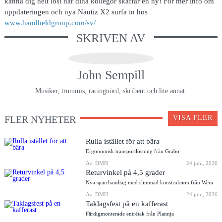
känna dig helt lost när dina kollegor skaffar en ny! För mer info om
uppdateringen och nya Nautiz X2 surfa in hos
www.handheldgroup.com/sv/
SKRIVEN AV
John Sempill
Musiker, trummis, racingnörd, skribent och lite annat.
FLER NYHETER
VISA FLER
Rulla istället för att bära
Ergonomisk transportlösning från Grabo
Av: DMH
24 juni, 2026
Returvinkel på 4,5 grader
Nya spärrhandtag med slimmad konstruktion från Wera
Av: DMH
24 juni, 2026
Taklagsfest på en kafferast
Färdigmonterade entrétak från Plannja