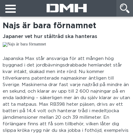
Najs är bara förnamnet
Japaner vet hur ståltråd ska hanteras
Japanska Max står ansvariga för att mången hög
byggnad i det jordbävningsdrabbade hemlandet står
kvar intakt, skakad men inte rörd. Nu kommer
tillverkarens patenterade najmaskiner äntligen till
Sverige. Maskinerna drar fast varje najtråd på mindre än
en sekund, och klarar av upp till 2 600 najningar på en
enda laddning – säkerligen mer än du själv klarar av utan
att ta matpaus. Max RB398 heter pjäsen, drivs av ett
batteri på 14,4 volt och hanterar tråd i medeltjocka
järndimensioner mellan 20 och 39 millimeter. En
förlängare finns att få som tillbehör, vilken låter dig
slippa kröka rygg när du ska jobba i fothöjd, exempelvis