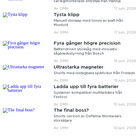
Färdigmonterade entrétak från Plannja
Av: DMH
17 juni, 2026
Tysta klipp
Manuell stenkap med tonvis av kraft från
Montolit
Av: DMH
17 juni, 2026
Fyra gånger högre precision
Batteridriven sticksåg med innovativ
sågbladsstyrning från Bosch
Av: DMH
16 juni, 2026
Ultrastarka magneter
Shorts med löstagbara spikfickor från Fristads
Av: DMH
15 juni, 2026
Ladda upp till fyra batterier
Systainer-kompatibel multiladdare från
Festool
Av: DMH
10 juni, 2026
The final boss?
Shorts-version av DePalma Workwears
storsäljare
Av: DMH
10 juni, 2026