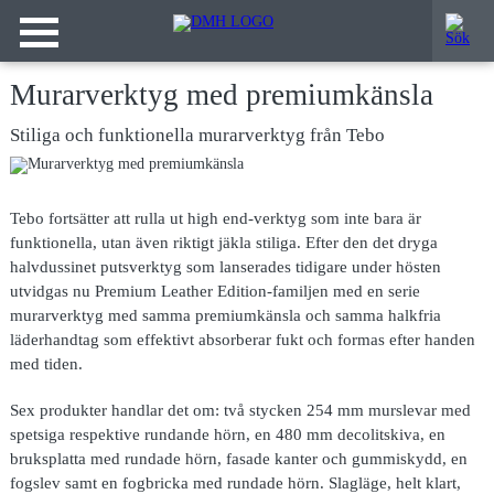
Murarverktyg med premiumkänsla
Stiliga och funktionella murarverktyg från Tebo
Tebo fortsätter att rulla ut high end-verktyg som inte bara är
funktionella, utan även riktigt jäkla stiliga. Efter den det dryga
halvdussinet putsverktyg som lanserades tidigare under hösten
utvidgas nu Premium Leather Edition-familjen med en serie
murarverktyg med samma premiumkänsla och samma halkfria
läderhandtag som effektivt absorberar fukt och formas efter handen
med tiden.
Sex produkter handlar det om: två stycken 254 mm murslevar med
spetsiga respektive rundande hörn, en 480 mm decolitskiva, en
bruksplatta med rundade hörn, fasade kanter och gummiskydd, en
fogslev samt en fogbricka med rundade hörn. Slagläge, helt klart,