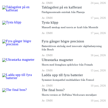
Av: DMH
24 juni, 2026
Taklagsfest på en kafferast
Färdigmonterade entrétak från Plannja
Av: DMH
17 juni, 2026
Tysta klipp
Manuell stenkap med tonvis av kraft från Montolit
Av: DMH
17 juni, 2026
Fyra gånger högre precision
Batteridriven sticksåg med innovativ sågbladsstyrning
från Bosch
Av: DMH
16 juni, 2026
Ultrastarka magneter
Shorts med löstagbara spikfickor från Fristads
Av: DMH
15 juni, 2026
Ladda upp till fyra batterier
Systainer-kompatibel multiladdare från Festool
Av: DMH
10 juni, 2026
The final boss?
Shorts-version av DePalma Workwears storsäljare
Av: DMH
10 juni, 2026